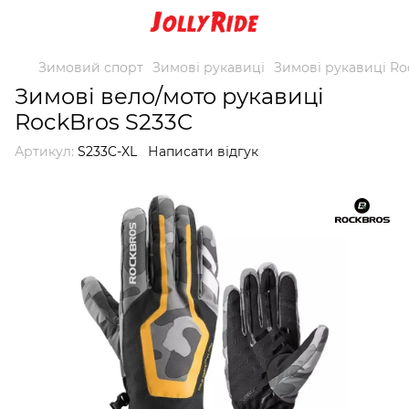
Зимовий спорт
Зимові рукавиці
Зимові рукавиці Ro
Зимові вело/мото рукавиці
RockBros S233C
Артикул:
S233C-XL
Написати відгук