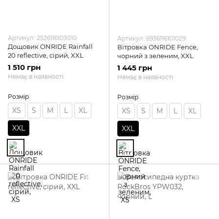
Артикул: 2526116103010
Артикул: 6936116101029
Дощовик ONRIDE Rainfall
Вітровка ONRIDE Fence,
20 reflective, сірий, XXL
чорний з зеленим, XXL
1 510 грн
1 445 грн
Немає в наявності
Немає в наявності
Розмір
Розмір
XS
S
M
L
XL
XS
S
M
L
XL
XXL
XXL