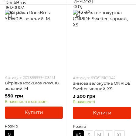
Артикул: 2078999994035M
Артикул: 6936116101042
Вітрівка RockBros YPW018,
Зимова велокуртка ONRIDE
зелений, M
Swelter, чорний, XS
550 грн
3 200 грн
В наявності в магазині
В наявності
Купити
Купити
Розмір
Розмір
M
XS
S
M
L
XL