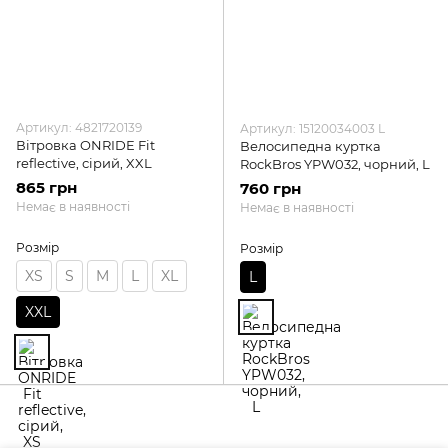
Артикул: 4821720139
Артикул: 15120034003 L
Вітровка ONRIDE Fit
Велосипедна куртка
reflective, сірий, XXL
RockBros YPW032, чорний, L
865 грн
760 грн
Немає в наявності
Немає в наявності
Розмір
Розмір
XS
S
M
L
XL
L
XXL