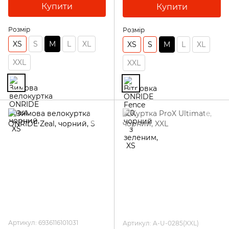
Купити
Купити
Розмір
Розмір
XS
S
M
L
XL
XS
S
M
L
XL
XXL
XXL
Артикул: 6936116101031
Артикул: A-U-0285(XXL)