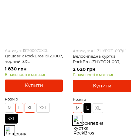
Артикул: 15120007XXXL
Артикул: AL-ZHYP021-007(L)
Дощовик RockBros 15120007,
Велосипедна куртка
чорний, 3XL
RockBros ZHYPO21-007,
чорний, L
1 830 грн
2 620 грн
В наявності в магазині
В наявності в магазині
Купити
Купити
Розмір
Розмір
M
L
XL
XXL
M
L
XL
3XL