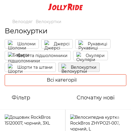
Велоодяг
Велокуртки
Велокуртки
Шоломи
Джерсі
Рукавиці
Бафи та підшоломники
Окуляри
Шорти та штани
Велокуртки
Захист
Бахіли та шкарпетки
Всі категорії
Взуття
Фільтр
Спочатку нові