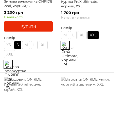
Зимова велокуртка ONRIDE
Куртка ProX Ultimate,
Zeal, чорний, S
чорний, XXL
3 200 грн
1 700 грн
В наявності
Немає в наявності
Купити
Розмір
M
L
XL
XXL
Розмір
XS
S
M
L
XL
XXL