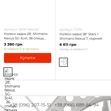
Артикул: WHR-Nexus3
Артикул: TV7D
Колесо заднє 28', Shimano
Колесо заднє 28" Stars +
Nexus SG-3c41, 36 спиць,
Shimano Nexus 7, чорний
гальма V-brake/ ножні,
3 380 грн
6 611 грн
чорне, чорний
В наявності в магазині
Немає в наявності
Купити
+38 (096) 207-15-51
+38 (066) 689-54-94