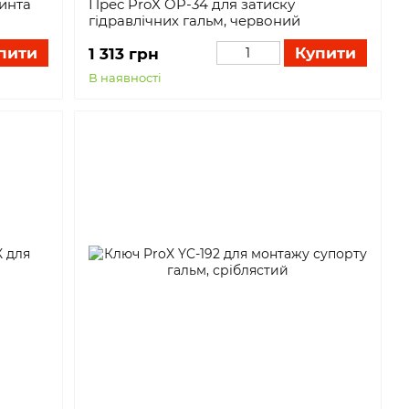
винта
Прес ProX OP-34 для затиску
гідравлічних гальм, червоний
пити
Купити
1 313 грн
В наявності