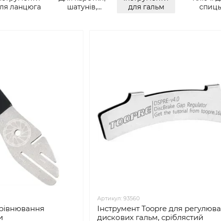
ля ланцюга
шатунів,
для гальм
спиц
педалів
Артикул: 93560
ирівнювання
Інструмент Toopre для регулюв
и
дискових гальм, сріблястий