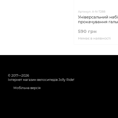
Артикул: A-N-7288
Універсальний набі
прокачування гал
590 грн
Немає в наявності
© 2017—2026
Інтернет магазин велосипедів Jolly Ride!
Мобільна версія