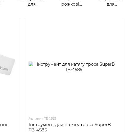
ь
для
рожкові
для
рульових та
ключі
веломайстерні
вилок
Артикул: TB4585
ання
Інструмент для натягу троса SuperB
TB-4585