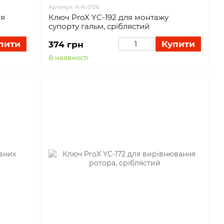
Артикул: A-N-0156
ля
Ключ ProX YC-192 для монтажу
супорту гальм, сріблястий
пити
Купити
374 грн
В наявності