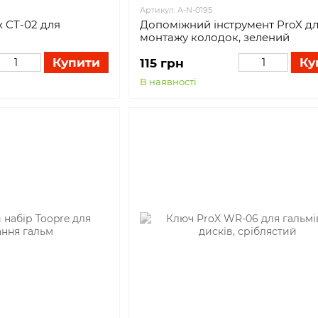
Артикул: A-N-0195
x CT-02 для
Допоміжний інструмент ProX д
монтажу колодок, зелений
Купити
Ку
115 грн
В наявності