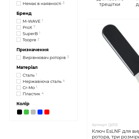
Немає в наявності
3
трещітки
д
Бренд
M-WAVE
1
ProX
7
SuperB
1
Toopre
2
Призначення
Вирівнювач роторів
3
Матеріал
Сталь
1
Нержавіюча сталь
4
Cr-Mo
1
Пластик
4
Колір
Артикул: Q0112
Ключ EsLNF для в
ротора, три розмір