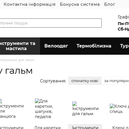
Контактна інформація
Бонусна система
Блог
Графі
Пн-П
Сб-Н
нструменти та
Велоодяг
Термобілизна
Ту
мастила
нструменти для гальм
у гальм
Сортування:
спочатку нові
за популярн
нструменти
Для каретки,
Інструменти
Ключі д