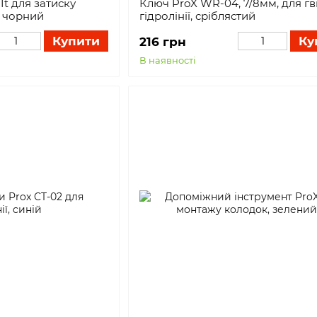
It для затиску
Ключ ProX WR-04, 7/8мм, для г
, чорний
гідролінії, сріблястий
Купити
Ку
216 грн
В наявності