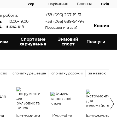
Вхід
Укр
Бажання
Порівняння
+38 (096) 207-15-51
к роботи:
+38 (066) 689-54-94
т:
10:00–19:00
Кошик
д:
вихідний
Передзвонити вам?
Спортивне
Зимовий
ризм
Послуги
харчування
спорт
істю
спочатку дешевше
спочатку дорожчі
за назвою
ля
Інструменти
Конусні та
Інструменти