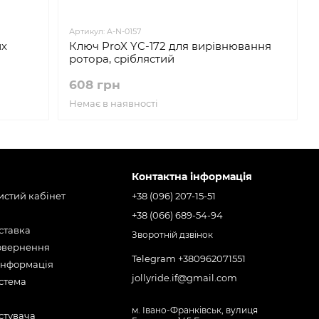
Артикул: A-N-0157
их
Ключ ProX YC-172 для вирівнювання
ротора, сріблястий
608 грн
Немає в наявності
Контактна інформація
бистий кабінет
+38 (096) 207-15-51
+38 (066) 689-54-94
оставка
Зворотній дзвінок
повернення
Telegram +380962071551
інформація
jollyride.if@gmail.com
стема
м. Івано-Франківськ, вулиця
стувача