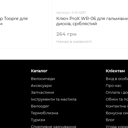
Артикул: A-N-0297
р Toopre для
Ключ ProX WR-06 для гальмівн
ьм
дисків, сріблястий
264 грн
Немає в наявності
Каталог
Клієнтам
Велосипеди
Вхід в осо
Аксесуари
Про нас
Запчастини
Оплата і д
Інструменти та мастила
Обмін та 
Велоодяг
Контактна 
Термобілизна
Бонусна си
Туризм
Блог
Спортивне харчування
Угода кори