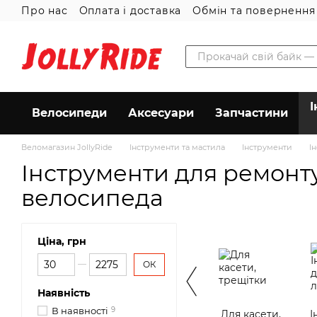
Про нас
Оплата і доставка
Обмін та повернення
Перейти до основного контенту
Угода користувача
І
Велосипеди
Аксесуари
Запчастини
Веломагазин JollyRide
Інструменти та мастила
Інструменти
І
Інструменти для ремонт
велосипеда
Ціна, грн
Від Ціна, грн
До Ціна, грн
ОК
Наявність
В наявності
9
Для касети,
І