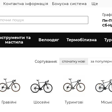
Контактна інформація
Бонусна система
Ще
Графі
Пн-П
Сб-Н
нструменти та
Велоодяг
Термобілизна
Ту
мастила
Сортування:
спочатку нові
за популярн
Гравійні
Шосейні
Турингові
Міськ