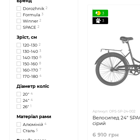
Бренд
Dorozhnik
2
3
Formula
3
3
Winner
2
SPACE
2
Зріст, см
120-130
2
130-140
3
140-150
8
150-160
8
160-170
7
170-180
4
Діаметр коліс
20"
4
24"
4
26"
1
Артикул: OPS-SP-24-002
Матеріал рами
Велосипед 24" SPAC
сірий
Алюміній
4
Сталь
5
6 910 грн