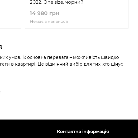
2022, One size, чорний
14 980 грн
Немає в наявності
д
ських умов. Їх основна перевага – можливість швидко
ати в квартирі. Це відмінний вибір для тих, хто цінує
:
аріанти від 16’’ до 26’’.
джетні, але важчі.
ансмісією, в тому числі планетарна система.
nyx 20"
та
Winner Ibiza 24"
. Обидві моделі чудово
Контактна інформація
ді та є надійними супутниками для поїздок у місті. З