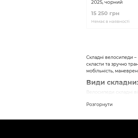
2025, чорний
15 250 грн
Немає в наявності
Складні велосипеди – 
скласти та зручно тран
мобільність, маневрені
Види складних
Велосипеди складні в
Розмір коліс
: Найп
Розгорнути
Матеріал рами
: Ал
Трансмісія
: Вони 
На українському ринку
підходять для щоденно