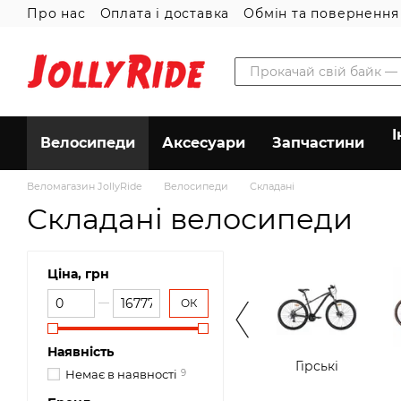
Про нас
Оплата і доставка
Обмін та повернення
Перейти до основного контенту
І
Велосипеди
Аксесуари
Запчастини
Веломагазин JollyRide
Велосипеди
Складані
Складані велосипеди
Ціна, грн
Від Ціна, грн
До Ціна, грн
ОК
Наявність
Гірські
Немає в наявності
9