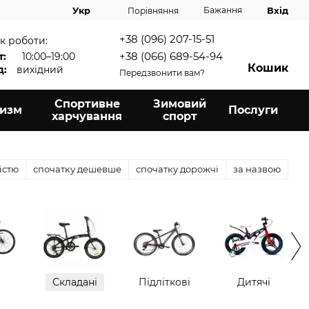
Вхід
Укр
Бажання
Порівняння
+38 (096) 207-15-51
к роботи:
+38 (066) 689-54-94
т:
10:00–19:00
Кошик
д:
вихідний
Передзвонити вам?
Спортивне
Зимовий
ризм
Послуги
харчування
спорт
істю
спочатку дешевше
спочатку дорожчі
за назвою
і
Складані
Підліткові
Дитячі