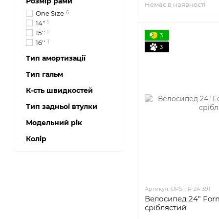
Розмір рами
Немає в наявності
One Size
6
14"
1
15''
1
3
16''
1
3
Тип амортизації
Тип гальм
К-сть швидкостей
Тип задньої втулки
Модельний рік
Колір
Артикул: OPS-FR-24-391
Велосипед 24" For
сріблястий