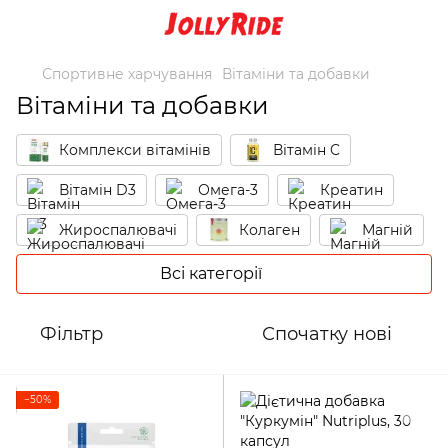
Спортивне харчування
Вітаміни та добавки
Вітаміни та добавки
Комплекси вітамінів
Вітамін C
Вітамін D3
Омега-3
Креатин
Жироспалювачі
Колаген
Магній
Цинк
Комплекси мінералів
Всі категорії
Хондропротектори
Проти судом
Фільтр
Спочатку нові
Підвищення тестостерону
Інші добавки
−50%