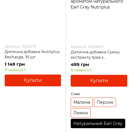
Артикул: 1002475
Артикул: 1000809
Дієтична добавка Nutriplus
Дієтична добавка Суміш
Recharge, 35 шт
екстракту трав з
натуральним чаєм з
1 149 грн
499 грн
ароматом натурального Earl
В наявності
В наявності
Grey Nutriplus
Купити
Купити
Смак
Малина
Персик
Лимон
Натуральний Earl Grey