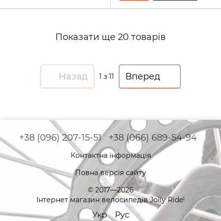
Показати ще 20 товарів
Назад
Вперед
1
з 11
+38 (096) 207-15-51
+38 (066) 689-54-94
Контактна інформація
Повна версія сайту
© 2017—2026
Інтернет магазин велосипедів Jolly Ride!
Укр
Рус