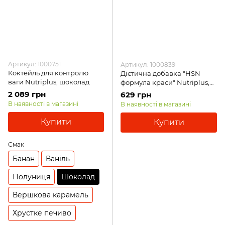
Артикул: 1000751
Артикул: 1000839
Коктейль для контролю
Дієтична добавка "HSN
ваги Nutriplus, шоколад
формула краси" Nutriplus,
30 шт
2 089 грн
629 грн
В наявності в магазині
В наявності в магазині
Купити
Купити
Смак
Банан
Ваніль
Полуниця
Шоколад
Вершкова карамель
Хрустке печиво