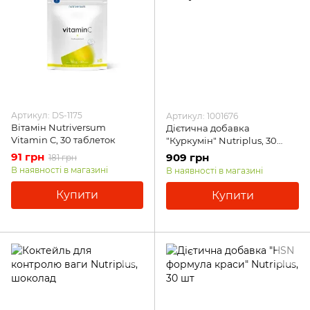
Артикул: DS-1175
Артикул: 1001676
Вітамін Nutriversum
Дієтична добавка
Vitamin C, 30 таблеток
"Куркумін" Nutriplus, 30
капсул
91 грн
909 грн
181 грн
В наявності в магазині
В наявності в магазині
Купити
Купити