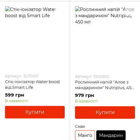
Артикул: SL70001
Артикул: 1002300
Стік-іонізатор Water boost
Рослинний напій "Алое з
від Smart Life
мандарином" Nutriplus, 450
мл
599 грн
979 грн
В наявності
В наявності
Купити
Купити
Смак
Манго
Мандарин