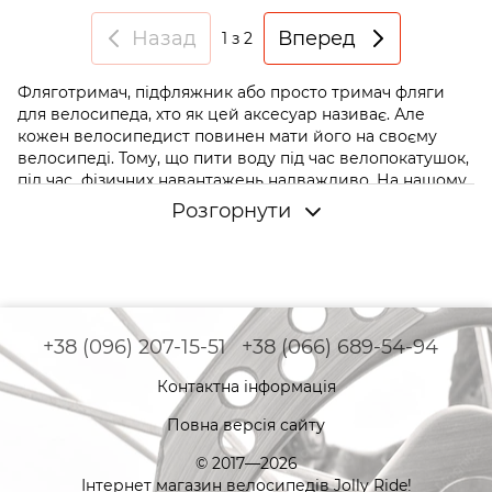
Назад
Вперед
1
з 2
Фляготримач, підфляжник або просто тримач фляги
для велосипеда, хто як цей аксесуар називає. Але
кожен велосипедист повинен мати його на своєму
велосипеді. Тому, що пити воду під час велопокатушок,
під час фізичних навантажень надважливо. На нашому
сайті JollyRide в розділі
«БЛОГ»
є стаття на цю тему:
Розгорнути
«
Чому важливо пити воду».
Фляготримач
це найзручніший пристрій для
транспортування ваших водних запасів під час
веломандрівок. Більшість рам велосипеда мають
спеціально відведені місця для кріплення
підфляжників. Це зазвичай в трикутнику рами
+38 (096) 207-15-51
+38 (066) 689-54-94
велосипеда.
Контактна інформація
Повна версія сайту
© 2017—2026
Інтернет магазин велосипедів Jolly Ride!