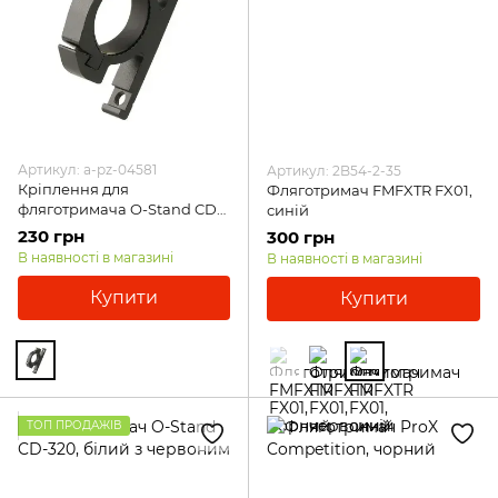
Артикул: a-pz-04581
Артикул: 2B54-2-35
Кріплення для
Фляготримач FMFXTR FX01,
фляготримача O-Stand CD-
синій
02X на руль, чорний
230 грн
300 грн
В наявності в магазині
В наявності в магазині
Купити
Купити
ТОП ПРОДАЖІВ