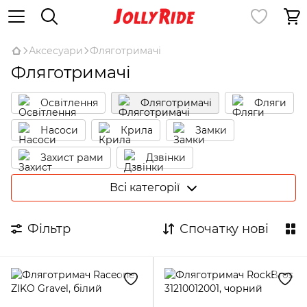
Аксесуари
Фляготримачі
Фляготримачі
Освітлення
Фляготримачі
Фляги
Насоси
Крила
Замки
Захист рами
Дзвінки
Велокомп'ютери
Тримачі для телефона
Всі категорії
Підніжки
Дзеркала
Фільтр
Спочатку нові
Дитячі велокрісла
Багажники та кошики
Сумки
Чохли для велосипедів
Велокріплення на авто