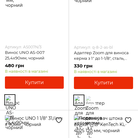
Артикул: AS007N/3
Артикул: q-8-2-as-bl
Винос UNO AS-007
Адаптер Zoom для виноса
25,4х90мм, чорний
керма з 1" до 1-1/8", сталь,
чорний
480 грн
330 грн
В наявності в магазині
В наявності в магазині
Купити
Купити