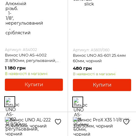
Артикул: AS4002
Артикул: AS601/060
Винос UNO AS-4002
Винос UNO AS-601 25.4мм
31.8/90мм, регульований,
60мм, чорний
чорний
1 180 грн
480 грн
В наявності в магазині
В наявності в магазині
Купити
Купити