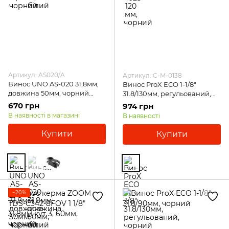
Артикул: AS020/A
Артикул: C-M-0138
Винос UNO AS-020 31,8мм,
Винос ProX ECO 1-1/8"
довжина 50мм, чорний
31.8/130мм, регульований,
матовий
чорний
670 грн
974 грн
В наявності в магазині
В наявності
Купити
Купити
−20%