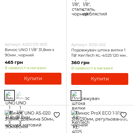
Артикул: ASDC1/31-90/C
Артикул: ROD-002
Винос UNO 1 1/8" 31,8мм х
Подовжувач штока вилки 1
90мм , чорний
1\8' KenTech KL-4025 120 мм,
чорний
465 грн
360 грн
В наявності в магазині
В наявності в магазині
Купити
Купити