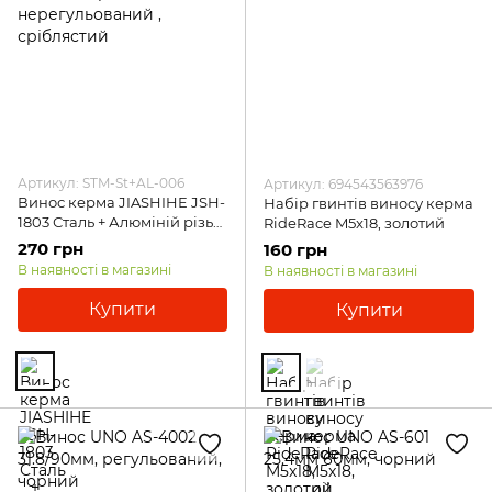
Артикул: STM-St+AL-006
Артикул: 694543563976
Винос керма JIASHIHE JSH-
Набір гвинтів виносу керма
1803 Сталь + Алюміній різьб.
RideRace M5x18, золотий
1-1/8", нерегульований ,
270 грн
160 грн
сріблястий
В наявності в магазині
В наявності в магазині
Купити
Купити