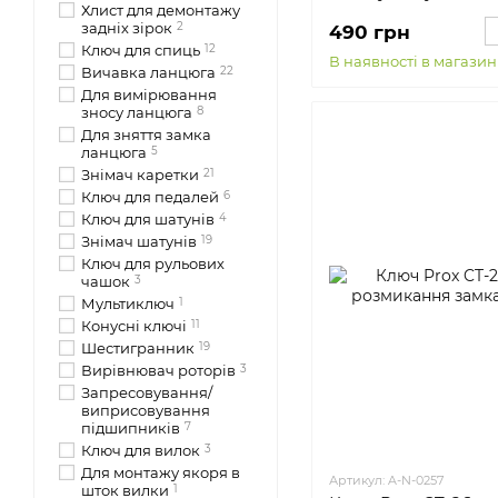
Хлист для демонтажу
задніх зірок
2
490 грн
Ключ для спиць
12
В наявності в магазин
Вичавка ланцюга
22
Для вимірювання
зносу ланцюга
8
Для зняття замка
ланцюга
5
Знімач каретки
21
Ключ для педалей
6
Ключ для шатунів
4
Знімач шатунів
19
Ключ для рульових
чашок
3
Мультиключ
1
Конусні ключі
11
Шестигранник
19
Вирівнювач роторів
3
Запресовування/
виприсовування
підшипників
7
Ключ для вилок
3
Для монтажу якоря в
Артикул: A-N-0257
шток вилки
1