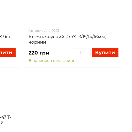
Артикул: A-N-0223
X 9шт
Ключ конусний ProX 13/15/14/16мм,
чорний
пити
Купити
220 грн
В наявності в магазині