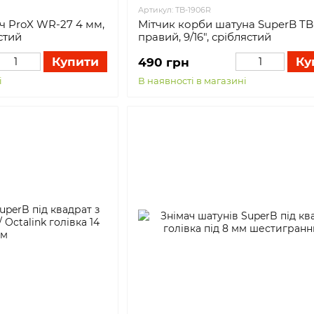
Артикул: TB-1906R
 ProX WR-27 4 мм,
Мітчик корби шатуна SuperB TB
стий
правий, 9/16", сріблястий
Купити
Ку
490 грн
і
В наявності в магазині