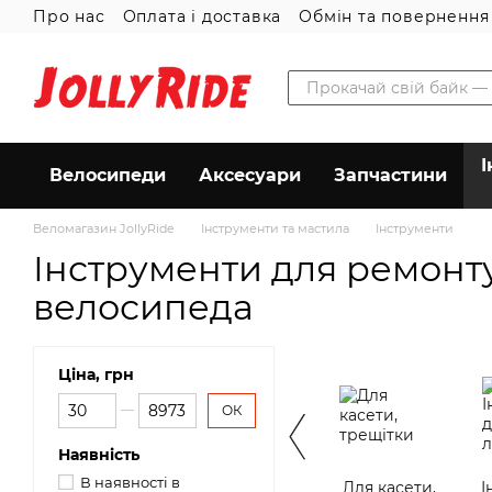
Про нас
Оплата і доставка
Обмін та повернення
Перейти до основного контенту
Угода користувача
І
Велосипеди
Аксесуари
Запчастини
Веломагазин JollyRide
Інструменти та мастила
Інструменти
Інструменти для ремонт
велосипеда
Ціна, грн
Від Ціна, грн
До Ціна, грн
ОК
Наявність
В наявності в
Для касети,
І