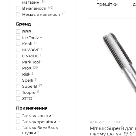
магазині
54
трещітки
д
В наявності
142
Немає в наявності
44
Бренд
BBB
1
Ice Toolz
4
Kenli
17
M-WAVE
1
ONRIDE
1
Park Tool
1
ProX
130
Risk
2
Spelli
9
SuperB
47
Toopre
11
ZTTO
1
Призначення
Знімач касети
9
Знімач трещітки
12
Артикул: TB-1906L
Знімач барабана
Мітчик SuperB для 
втулки
3
лівому шатуні 9/16"