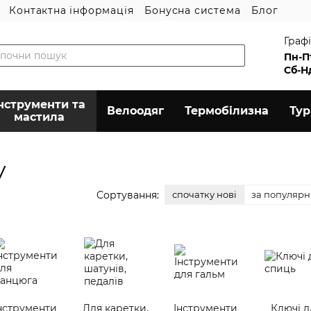
Контактна інформація
Бонусна система
Блог
Графі
Пн-П
Сб-Н
нструменти та
Велоодяг
Термобілизна
Ту
мастила
у
Сортування:
спочатку нові
за популярн
нструменти
Для каретки,
Інструменти
Ключі д