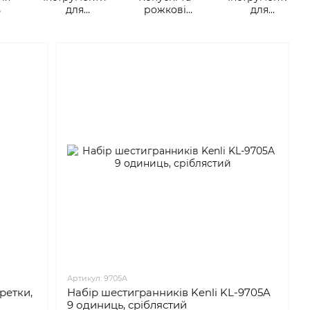
ь
для
рожкові
для
рульових та
ключі
веломайстерні
вилок
Артикул: 9705A
ретки,
Набір шестигранників Kenli KL-9705A
9 одиниць, сріблястий