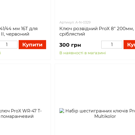
Артикул: A-N-0329
41/44 мм 16T для
Ключ розвідний ProX 8" 200мм,
 II, червоний
сріблястий
Купити
Ку
300 грн
і
В наявності в магазині