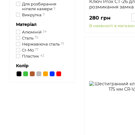
Ключ Prox CT-26 д
Для розбирання
розмикання замка 
ніпеля камери
5
Викрутка
3
280 грн
Матеріал
В наявності в магазин
Алюміній
24
Сталь
75
Нержавіюча сталь
13
Cr-Mo
77
Пластик
42
Колір