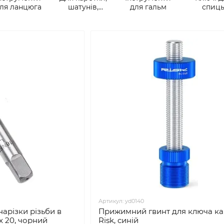
ля ланцюга
шатунів,
для гальм
спиц
педалів
Артикул: yd0140
нарізки різьби в
Прижимний гвинт для ключа ка
 x 20, чорний
Risk, cиній