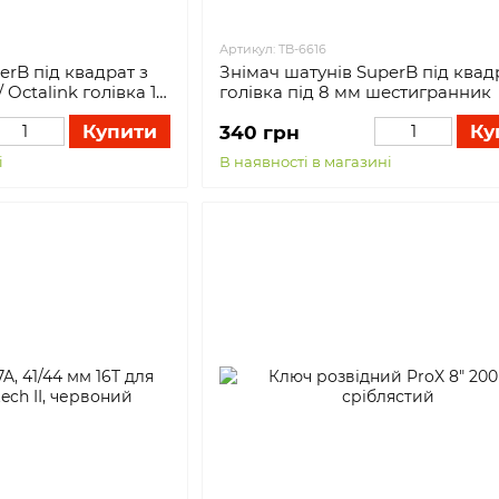
Артикул: TB-6616
erB під квадрат з
Знімач шатунів SuperB під квад
 Octalink голівка 14
голівка під 8 мм шестигранник
Купити
Ку
340 грн
і
В наявності в магазині