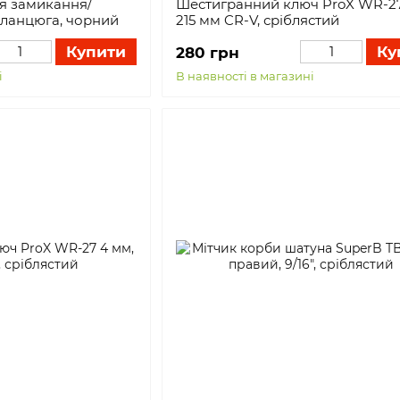
ля замикання/
Шестигранний ключ ProX WR-2
ланцюга, чорний
215 мм CR-V, сріблястий
Купити
Ку
280 грн
і
В наявності в магазині