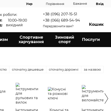
Вхід
Укр
Бажання
Порівняння
+38 (096) 207-15-51
к роботи:
+38 (066) 689-54-94
т:
10:00–19:00
Кошик
д:
вихідний
Передзвонити вам?
Спортивне
Зимовий
ризм
Послуги
харчування
спорт
істю
спочатку дешевше
спочатку дорожчі
за назвою
ля
Інструменти
Конусні та
Інструменти