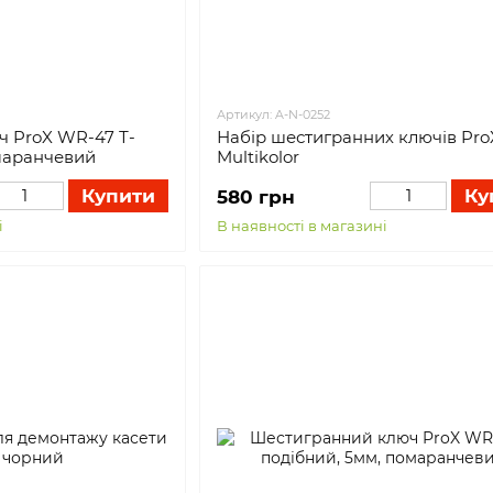
Артикул: A-N-0252
 ProX WR-47 Т-
Набір шестигранних ключів Pro
маранчевий
Multikolor
Купити
Ку
580 грн
і
В наявності в магазині