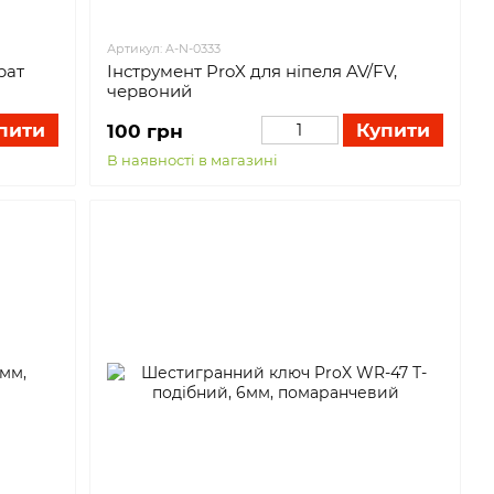
Артикул: A-N-0333
рат
Інструмент ProX для ніпеля AV/FV,
червоний
пити
Купити
100 грн
В наявності в магазині