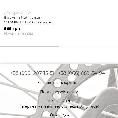
Артикул: DS-1176
Вітаміни Nutriversum
VITAMIN D3+K2, 60 капсулул
565 грн
Немає в наявності
+38 (096) 207-15-51
+38 (066) 689-54-94
Контактна інформація
Повна версія сайту
© 2017—2026
Інтернет магазин велосипедів Jolly Ride!
Укр
Рус