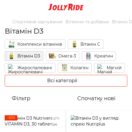
Спортивне харчування
Вітаміни та добавки
Вітамін 
Вітамін D3
Комплекси вітамінів
Вітамін C
Вітамін D3
Омега-3
Креатин
Жироспалювачі
Колаген
Магній
Цинк
Комплекси мінералів
Всі категорії
Хондропротектори
Проти судом
Фільтр
Спочатку нові
Підвищення тестостерону
Інші добавки
−50%