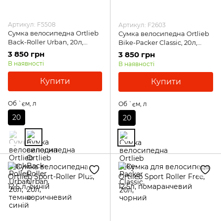
Артикул: F5508
Артикул: F2603
Сумка велосипедна Ortlieb
Сумка велосипедна Ortlieb
Back-Roller Urban, 20л,
Bike-Packer Classic, 20л,
коричневий
чорний
3 850 грн
3 850 грн
В наявності
В наявності
Купити
Купити
Об `єм, л
Об `єм, л
20
20