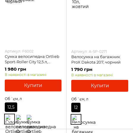
Артикул: F6002
Артикул: A-SP-0271
Сумка велосипедна Ortlieb
Велосумка на багажник
Sport-Roller City 12,5 л,
ProX Dakota 207, чорний
чорний
1 980 грн
1 790 грн
В наявності в магазині
В наявності в магазині
Купити
Купити
Об `єм, л
Об `єм, л
12,5
12