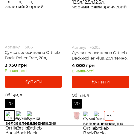
Артикул: F5106
Артикул: F5205
Cумка велосипедна Ortlieb
Сумка велосипедна Ortlieb
Back-Roller Free, 20л,
Back-Roller Plus, 20л, темно-
помаранчевий
червоний
3 750 грн
4 000 грн
В наявності
В наявності
Купити
Купити
Об `єм, л
Об `єм, л
20
20
+3