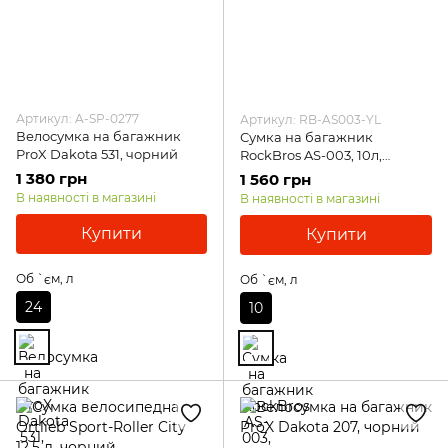
Артикул: A-SP-0277
Артикул: RB-AS003-YL
Велосумка на багажник
Сумка на багажник
ProX Dakota 531, чорний
RockBros AS-003, 10л,
жовтий
1 380 грн
1 560 грн
В наявності в магазині
В наявності в магазині
Купити
Купити
Об `єм, л
Об `єм, л
24
10