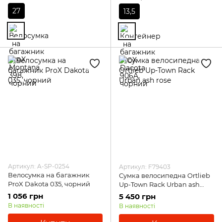
27
13,5
Артикул: A-SP-0254
Артикул: F79403
Велосумка на багажник
Сумка велосипедна Ortlieb
ProX Dakota 035, чорний
Up-Town Rack Urban ash
rose
1 056 грн
5 450 грн
В наявності
В наявності