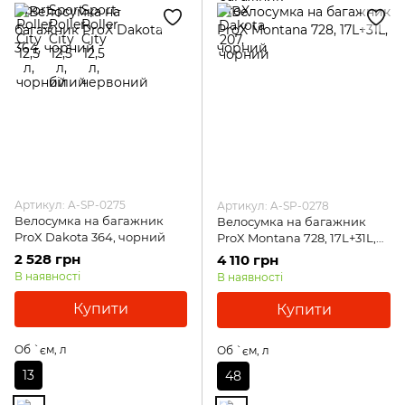
Артикул: A-SP-0275
Артикул: A-SP-0278
Велосумка на багажник
Велосумка на багажник
ProX Dakota 364, чорний
ProX Montana 728, 17L+31L,
чорний
2 528 грн
4 110 грн
В наявності
В наявності
Купити
Купити
Об `єм, л
Об `єм, л
13
48