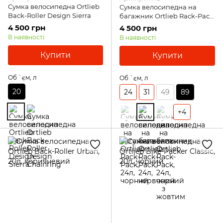
Сумка велосипедна Ortlieb
Сумка велосипедна на
Back-Roller Design Sierra
багажник Ortlieb Rack-Pack,
89л, червоний
4 500 грн
4 500 грн
В наявності
В наявності
Купити
Купити
Об `єм, л
Об `єм, л
20
24
31
49
89
+4