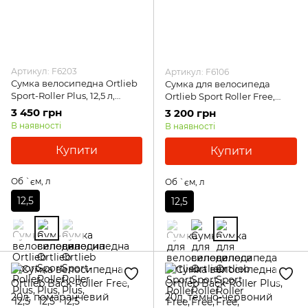
Артикул: F6203
Артикул: F6106
Сумка велосипедна Ortlieb
Сумка для велосипеда
Sport-Roller Plus, 12,5 л,
Ortlieb Sport Roller Free,
синій
12,5л, помаранчевий
3 450 грн
3 200 грн
В наявності
В наявності
Купити
Купити
Об `єм, л
Об `єм, л
12,5
12,5