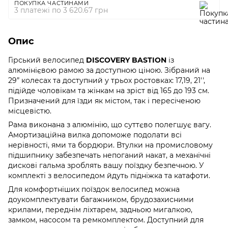
ПОКУПКА ЧАСТИНАМИ
3 платежі по 3 620.67 грн
Опис
Гірський велосипед
DISCOVERY BASTION
із
алюмінієвою рамою за доступною ціною. Зібраний на
29” колесах та доступний у трьох ростовках: 17,19, 21'',
підійде чоловікам та жінкам на зріст від 165 до 193 см.
Призначений для їзди як містом, так і пересіченою
місцевістю.
Рама виконана з алюмінію, що суттєво полегшує вагу.
Амортизаційна вилка допоможе подолати всі
нерівності, ями та бордюри. Втулки на промисловому
підшипнику забезпечать непоганий накат, а механічні
дискові гальма зроблять вашу поїздку безпечною. У
комплекті з велосипедом йдуть підніжка та катафоти.
Для комфортніших поїздок велосипед можна
доукомплектувати багажником, брудозахисними
крилами, переднім ліхтарем, задньою мигалкою,
замком, насосом та ремкомплектом. Доступний для