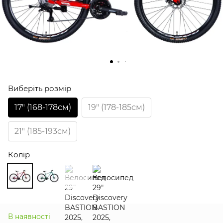
Виберіть розмір
17″ (168-178см)
19″ (178-185см)
21″ (185-193см)
Колір
В наявності