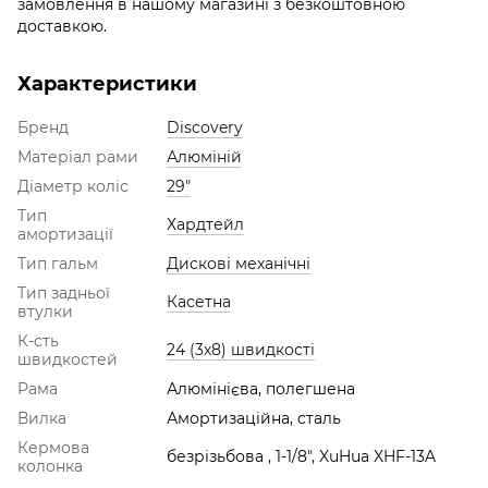
замовлення в нашому магазині з безкоштовною
доставкою.
Характеристики
Бренд
Discovery
Матеріал рами
Алюміній
Діаметр коліс
29"
Тип
Хардтейл
амортизації
Тип гальм
Дискові механічні
Тип задньої
Касетна
втулки
К-сть
24 (3х8) швидкості
швидкостей
Рама
Алюмінієва, полегшена
Вилка
Амортизаційна, cталь
Кермова
безрізьбова , 1-1/8", XuHua XHF-13A
колонка