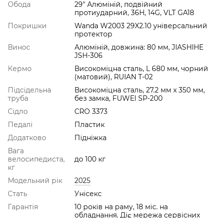
Обода
29" Алюмiнiй, подвійний
протиударний, 36H, 14G, VLT GA18
Покришки
Wanda W2003 29X2.10 універсальний
протектор
Винос
Алюмiнiй, довжина: 80 мм, JIASHIHE
JSH-306
Кермо
Високоміцна сталь, L 680 мм, чорний
(матовий), RUIAN T-02
Підсідельна
Високоміцна сталь, 27.2 мм х 350 мм,
труба
без замка, FUWEI SP-200
Сідло
CRO 3373
Педалі
Пластик
Додатково
Підніжка
Вага
велосипедиста,
до 100 кг
кг
Модельний рік
2025
Стать
Унісекс
Гарантія
10 років на раму, 18 міс. на
обладнання. Діє мережа сервісних