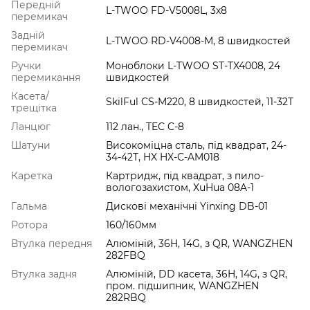
Передній
L-TWOO FD-V5008L, 3x8
перемикач
Задній
L-TWOO RD-V4008-M, 8 швидкостей
перемикач
Ручки
Моноблоки L-TWOO ST-TX4008, 24
перемикання
швидкостей
Касета/
SkilFul CS-M220, 8 швидкостей, 11-32Т
трещітка
Ланцюг
112 лан., TEC C-8
Шатуни
Високоміцна сталь, під квадрат, 24-
34-42Т, HX HX-C-AM018
Каретка
Картридж, під квадрат, з пило-
вологозахистом, XuHua 08A-1
Гальма
Дискові механічні Yinxing DB-01
Ротора
160/160мм
Втулка передня
Алюмiнiй, 36H, 14G, з QR, WANGZHEN
282FBQ
Втулка задня
Алюмiнiй, DD касета, 36H, 14G, з QR,
пром. підшипник, WANGZHEN
282RBQ