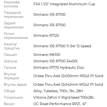
Кермова
FSA 1-1/2" Integrated Aluminium Cup
колонка
Передній
Shimano 105 R7100
перемикач
Задній
Shimano 105 R7100
перемикач
Ручки
Shimano R7120
перемикання
Касета/
Shimano 105 R7100 11-34t 12-Speed
трещітка
Ланцюг
Shimano M6100
Шатуни
Shimano 105 R7100 34x50t
Гальма
Shimano R7170 Hydraulic Disc
Втулка
Orbea Thru Axle 12x100mm M12x2 P1 Solid
передня
Втулка задня
Orbea Thru Axle 12x142mm M12x2 P1 Solid
Обода
Alloy, Tubeless, 700c, 19c, 28H
Покришки
Vittoria Zafiro V Rigid bead 700x28c
Винос
OC Road Performance RP21, -6º