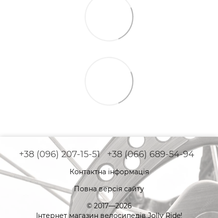
+38 (096) 207-15-51
+38 (066) 689-54-94
Контактна інформація
Повна версія сайту
© 2017—2026
Інтернет магазин велосипедів Jolly Ride!