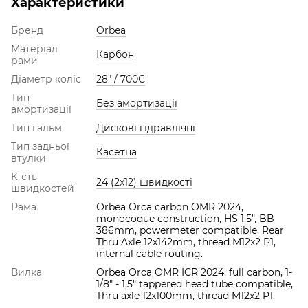
Характеристики
Бренд
Orbea
Матеріал
Карбон
рами
Діаметр коліс
28" / 700С
Тип
Без амортизації
амортизації
Тип гальм
Дискові гідравлічні
Тип задньої
Касетна
втулки
К-сть
24 (2х12) швидкості
швидкостей
Рама
Orbea Orca carbon OMR 2024,
monocoque construction, HS 1,5", BB
386mm, powermeter compatible, Rear
Thru Axle 12x142mm, thread M12x2 P1,
internal cable routing.
Вилка
Orbea Orca OMR ICR 2024, full carbon, 1-
1/8" - 1,5" tappered head tube compatible,
Thru axle 12x100mm, thread M12x2 P1.