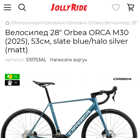
Велосипеди
Шосейні
Шосейні Orbea
Велосипед 28" O
Велосипед 28" Orbea ORCA M30
(2025), 53см, slate blue/halo silver
(matt)
Артикул:
S10753AL
Написати відгук
10
10