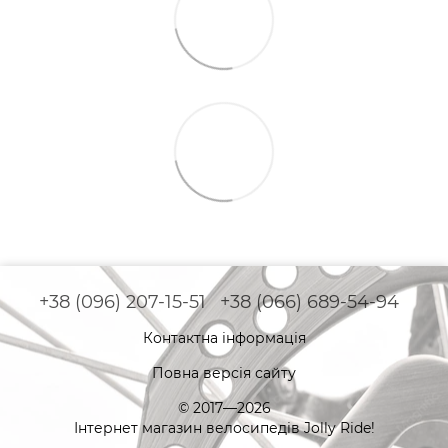
+38 (096) 207-15-51
+38 (066) 689-54-94
Контактна інформація
Повна версія сайту
© 2017—2026
Інтернет магазин велосипедів Jolly Ride!