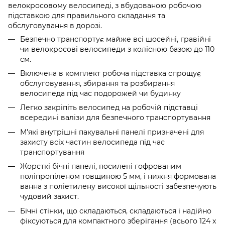
велокросовому велосипеді, з вбудованою робочою
підставкою для правильного складання та
обслуговування в дорозі.
Безпечно транспортує майже всі шосейні, гравійні
чи велокросові велосипеди з колісною базою до 110
см.
Включена в комплект робоча підставка спрощує
обслуговування, збирання та розбирання
велосипеда під час подорожей чи будинку
Легко закріпіть велосипед на робочій підставці
всередині валізи для безпечного транспортування
М'які внутрішні пакувальні панелі призначені для
захисту всіх частин велосипеда під час
транспортування
Жорсткі бічні панелі, посилені гофрованим
поліпропіленом товщиною 5 мм, і нижня формована
ванна з поліетилену високої щільності забезпечують
чудовий захист.
Бічні стінки, що складаються, складаються і надійно
фіксуються для компактного зберігання (всього 124 x