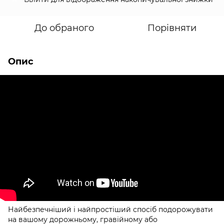
До обраного
Порівняти
Опис
Найбезпечніший і найпростіший спосіб подорожувати
на вашому дорожньому, гравійному або