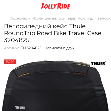
Аксесуари
Чохли для велосипедів
Чохли для велоси
Велосипедний кейс Thule
RoundTrip Road Bike Travel Case
3204825
Артикул:
TH 3204825
Написати відгук
ВІДЕО