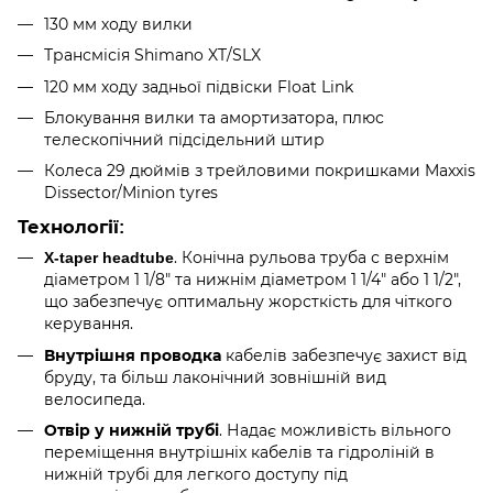
130 мм ходу вилки
Трансмісія Shimano XT/SLX
120 мм ходу задньої підвіски Float Link
Блокування вилки та амортизатора, плюс
телескопічний підсідельний штир
Колеса 29 дюймів з трейловими покришками Maxxis
Dissector/Minion tyres
Технології
:
. Конічна рульова труба с верхнім
X-taper headtube
діаметром 1 1/8" та нижнім діаметром 1 1/4" або 1 1/2",
що забезпечує оптимальну жорсткість для чіткого
керування.
кабелів забезпечує захист від
Внутрішня проводка
бруду, та більш лаконічний зовнішній вид
велосипеда.
. Надає можливість вільного
Отвір у нижній трубі
переміщення внутрішніх кабелів та гідроліній в
нижній трубі для легкого доступу під