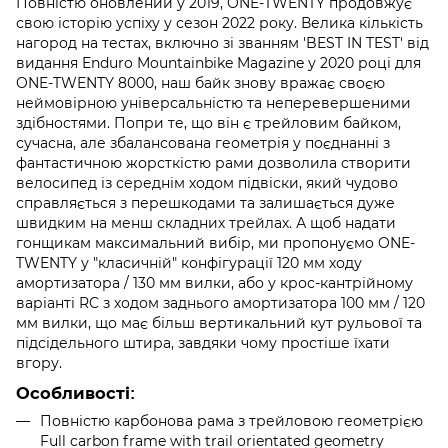
Повністю оновлений у 2019, ONE-TWENTY продовжує
свою історію успіху у сезон 2022 року. Велика кількість
нагород на тестах, включно зі званням 'BEST IN TEST' від
видання Enduro Mountainbike Magazine у 2020 році для
ONE-TWENTY 8000, наш байк знову вражає своєю
неймовірною універсальністю та неперевершеними
здібностями. Попри те, що він є трейловим байком,
сучасна, але збалансована геометрія у поєднанні з
фантастичною жорсткістю рами дозволила створити
велосипед із середнім ходом підвіски, який чудово
справляється з перешкодами та залишається дуже
швидким на менш складних трейлах. А щоб надати
гонщикам максимальний вибір, ми пропонуємо ONE-
TWENTY у "класичній" конфігурації 120 мм ходу
амортизатора / 130 мм вилки, або у крос-кантрійному
варіанті RC з ходом заднього амортизатора 100 мм / 120
мм вилки, що має більш вертикальний кут рульової та
підсідельного штира, завдяки чому простіше їхати
вгору.
Особливості
:
Повністю карбонова рама з трейловою геометрією
Full carbon frame with trail orientated geometry