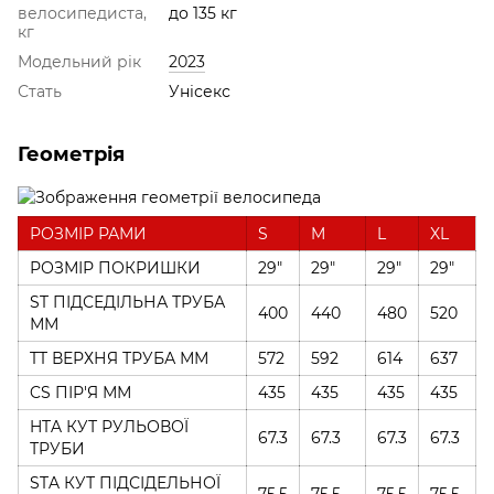
велосипедиста,
до 135 кг
кг
Модельний рік
2023
Стать
Унісекс
Геометрія
РОЗМІР РАМИ
S
M
L
XL
РОЗМІР ПОКРИШКИ
29"
29"
29"
29"
ST ПІДСЕДІЛЬНА ТРУБА
400
440
480
520
ММ
TT ВЕРХНЯ ТРУБА ММ
572
592
614
637
CS ПІР'Я ММ
435
435
435
435
HTA КУТ РУЛЬОВОЇ
67.3
67.3
67.3
67.3
ТРУБИ
STA КУТ ПІДСІДЕЛЬНОЇ
75.5
75.5
75.5
75.5