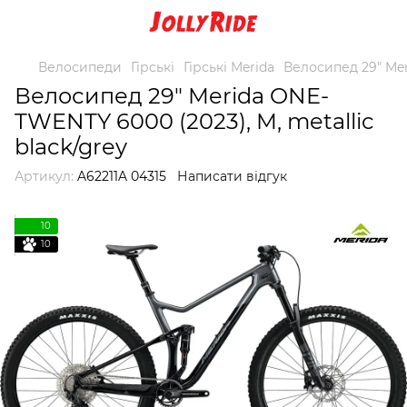
Велосипеди
Гірські
Гірські Merida
Велосипед 29" Mer
Велосипед 29" Merida ONE-
TWENTY 6000 (2023), M, metallic
black/grey
Артикул:
A62211A 04315
Написати відгук
10
10