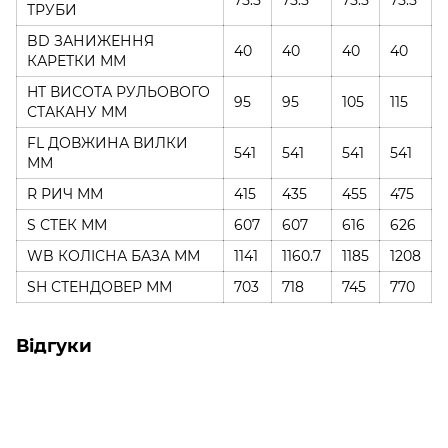
ТРУБИ
BD ЗАНИЖЕННЯ
40
40
40
40
КАРЕТКИ ММ
HT ВИСОТА РУЛЬОВОГО
95
95
105
115
СТАКАНУ ММ
FL ДОВЖИНА ВИЛКИ
541
541
541
541
ММ
R РИЧ ММ
415
435
455
475
S СТЕК ММ
607
607
616
626
WB КОЛІСНА БАЗА ММ
1141
1160.7
1185
1208
SH СТЕНДОВЕР ММ
703
718
745
770
Відгуки