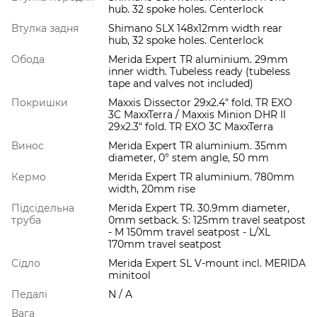
hub. 32 spoke holes. Centerlock
Втулка задня
Shimano SLX 148x12mm width rear
hub, 32 spoke holes. Centerlock
Обода
Merida Expert TR aluminium. 29mm
inner width. Tubeless ready (tubeless
tape and valves not included)
Покришки
Maxxis Dissector 29x2.4" fold. TR EXO
3C MaxxTerra / Maxxis Minion DHR II
29x2.3" fold. TR EXO 3C MaxxTerra
Винос
Merida Expert TR aluminium. 35mm
diameter, 0° stem angle, 50 mm
Кермо
Merida Expert TR aluminium. 780mm
width, 20mm rise
Підсідельна
Merida Expert TR. 30.9mm diameter,
труба
0mm setback. S: 125mm travel seatpost
- M 150mm travel seatpost - L/XL
170mm travel seatpost
Сідло
Merida Expert SL V-mount incl. MERIDA
minitool
Педалі
N / A
Вага