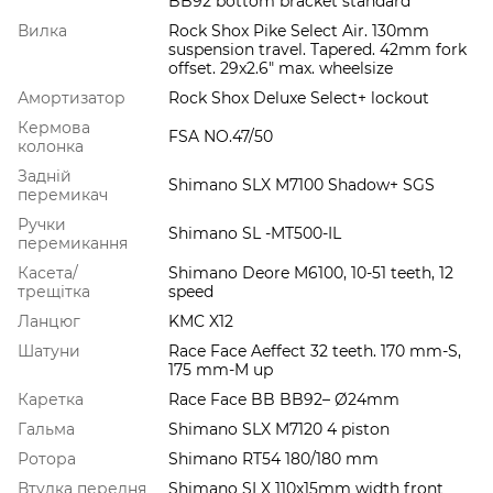
BB92 bottom bracket standard
Вилка
Rock Shox Pike Select Air. 130mm
suspension travel. Tapered. 42mm fork
offset. 29x2.6" max. wheelsize
Амортизатор
Rock Shox Deluxe Select+ lockout
Кермова
FSA NO.47/50
колонка
Задній
Shimano SLX M7100 Shadow+ SGS
перемикач
Ручки
Shimano SL -MT500-IL
перемикання
Касета/
Shimano Deore M6100, 10-51 teeth, 12
трещітка
speed
Ланцюг
KMC X12
Шатуни
Race Face Aeffect 32 teeth. 170 mm-S,
175 mm-M up
Каретка
Race Face BB BB92– Ø24mm
Гальма
Shimano SLX M7120 4 piston
Ротора
Shimano RT54 180/180 mm
Втулка передня
Shimano SLX 110x15mm width front