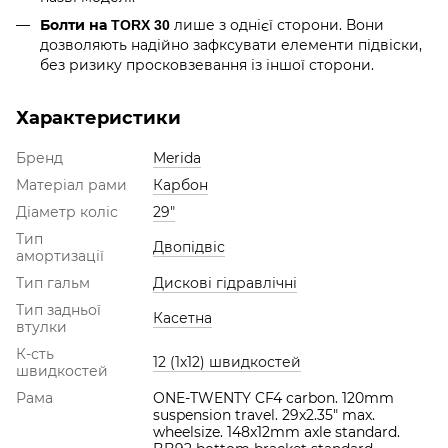
лише з однієї сторони. Вони
Болти на TORX 30
дозволяють надійно зафксувати елементи підвіски,
без ризику просковзевання із іншої сторони.
Характеристики
Бренд
Merida
Матеріал рами
Карбон
Діаметр коліс
29"
Тип
Двопідвіс
амортизації
Тип гальм
Дискові гідравлічні
Тип задньої
Касетна
втулки
К-сть
12 (1х12) швидкостей
швидкостей
Рама
ONE-TWENTY CF4 carbon. 120mm
suspension travel. 29x2.35" max.
wheelsize. 148x12mm axle standard.