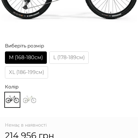
Виберіть розмір
M (168-180см)
L (178-189см)
XL (186-199см)
Колір
Немає в наявності
214 956 грн