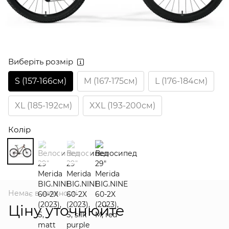
Виберіть розмір
S (157-166см)
M (167-175см)
L (176-184см)
XL (185-192см)
XXL (193-200см)
Колір
Немає в наявності
Ціну уточнюйте