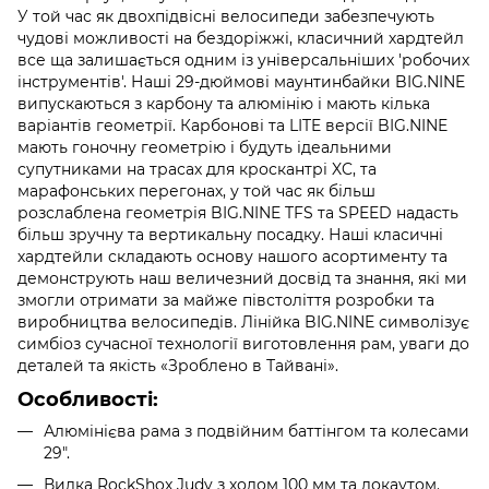
У той час як двохпідвісні велосипеди забезпечують
чудові можливості на бездоріжжі, класичний хардтейл
все ща залишається одним із універсальніших 'робочих
інструментів'. Наші 29-дюймові маунтинбайки BIG.NINE
випускаються з карбону та алюмінію і мають кілька
варіантів геометрії. Карбонові та LITE версії BIG.NINE
мають гоночну геометрію і будуть ідеальними
супутниками на трасах для кроскантрі XC, та
марафонських перегонах, у той час як більш
розслаблена геометрія BIG.NINE TFS та SPEED надасть
більш зручну та вертикальну посадку. Наші класичні
хардтейли складають основу нашого асортименту та
демонструють наш величезний досвід та знання, які ми
змогли отримати за майже півстоліття розробки та
виробництва велосипедів. Лінійка BIG.NINE символізує
симбіоз сучасної технології виготовлення рам, уваги до
деталей та якість «Зроблено в Тайвані».
Особливості:
Алюмінієва рама з подвійним баттінгом та колесами
29".
Вилка RockShox Judy з ходом 100 мм та локаутом.