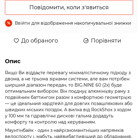
Повідомити, коли з'явиться
Ввійти
для відображення накопичувальної знижки
%
До обраного
Порівняти
Опис
Якщо Ви віддаєте перевагу мінімалістичному підходу з
двома, а не трьома зірками системи, але вам потрібен
ширший діапазон передач, то BIG.NINE 60 (2x) буде
оптимальним вибором. Він поєднує алюмінієву раму з
подвійним баттингом разом з комфортною геометрією
— це ідеальний хардтейл для довгих позашляхових або
швидких міських поїздок. А вилка від RockShox з ходом
у 100 мм та гідравлічні дискові гальма додадуть
комфорту та контролю над керуванням.
Маунтінбайк - один з найрізноманітніших напрямків
велоспорту і, мабуть, найвибагливіший до обладнання.