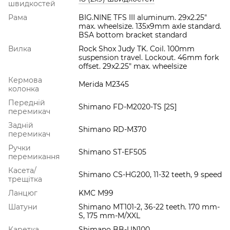
швидкостей
Рама
BIG.NINE TFS III aluminum. 29x2.25"
max. wheelsize. 135x9mm axle standard.
BSA bottom bracket standard
Вилка
Rock Shox Judy TK. Coil. 100mm
suspension travel. Lockout. 46mm fork
offset. 29x2.25" max. wheelsize
Кермова
Merida M2345
колонка
Передній
Shimano FD-M2020-TS [2S]
перемикач
Задній
Shimano RD-M370
перемикач
Ручки
Shimano ST-EF505
перемикання
Касета/
Shimano CS-HG200, 11-32 teeth, 9 speed
трещітка
Ланцюг
KMC M99
Шатуни
Shimano MT101-2, 36-22 teeth. 170 mm-
S, 175 mm-M/XXL
Каретка
Shimano BB-UN100