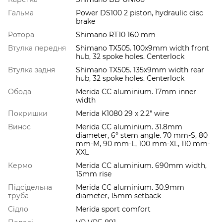
Гальма
Power DS100 2 piston, hydraulic disc
brake
Ротора
Shimano RT10 160 mm
Втулка передня
Shimano TX505. 100x9mm width front
hub, 32 spoke holes. Centerlock
Втулка задня
Shimano TX505. 135x9mm width rear
hub, 32 spoke holes. Centerlock
Обода
Merida CC aluminium. 17mm inner
width
Покришки
Merida K1080 29 x 2.2" wire
Винос
Merida CC aluminium. 31.8mm
diameter, 6° stem angle. 70 mm-S, 80
mm-M, 90 mm-L, 100 mm-XL, 110 mm-
XXL
Кермо
Merida CC aluminium. 690mm width,
15mm rise
Підсідельна
Merida CC aluminium. 30.9mm
труба
diameter, 15mm setback
Сідло
Merida sport comfort