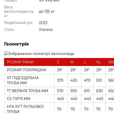
Педалі
VP VPE-891
Вага
велосипедиста,
до 135 кг
кг
Модельний рік
2023
Стать
Унісекс
Геометрія
РОЗМІР РАМИ
S
M
L
XL
XX
РОЗМІР ПОКРИШКИ
29"
29"
29"
29"
29"
ST ПІДСЕДІЛЬНА
370
430
470
510
56
ТРУБА ММ
TT ВЕРХНЯ ТРУБА ММ
570
590
610
630
65
CS ПІР'Я ММ
440
440
440
440
44
HTA КУТ РУЛЬОВОЇ
70
70
70
70
70
ТРУБИ