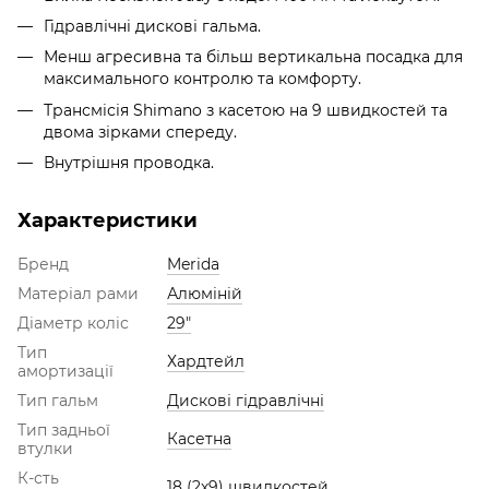
Гідравлічні дискові гальма.
Менш агресивна та більш вертикальна посадка для
максимального контролю та комфорту.
Трансмісія Shimano з касетою на 9 швидкостей та
двома зірками спереду.
Внутрішня проводка.
Характеристики
Бренд
Merida
Матеріал рами
Алюміній
Діаметр коліс
29"
Тип
Хардтейл
амортизації
Тип гальм
Дискові гідравлічні
Тип задньої
Касетна
втулки
К-сть
18 (2х9) швидкостей