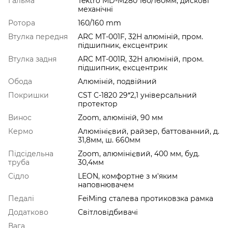
Гальма
Tektro MD-M280 160/160мм, дискові
механічні
Ротора
160/160 mm
Втулка передня
ARC MT-001F, 32H алюміній, пром.
підшипник, ексцентрик
Втулка задня
ARC MT-001R, 32H алюміній, пром.
підшипник, ексцентрик
Обода
Aлюміній, подвійний
Покришки
CST C-1820 29*2,1 універсальний
протектор
Винос
Zoom, алюміній, 90 мм
Кермо
Алюмінієвий, райзер, баттованний, д.
31,8мм, ш. 660мм
Підсідельна
Zoom, алюмінієвий, 400 мм, буд.
труба
30,4мм
Сідло
LEON, комфортне з м'яким
наповнювачем
Педалі
FeiMing сталева протиковзка рамка
Додатково
Світловідбивачі
Вага