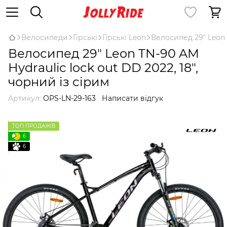
Велосипеди
Гірські
Гірські Leon
Велосипед 29" Leon T
Велосипед 29" Leon TN-90 AM
Hydraulic lock out DD 2022, 18",
чорний із сірим
Артикул:
OPS-LN-29-163
Написати відгук
ТОП ПРОДАЖІВ
6
6