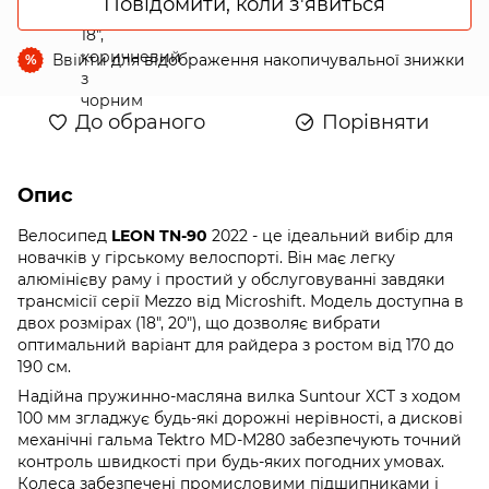
Повідомити, коли з'явиться
Ввійти
для відображення накопичувальної знижки
%
До обраного
Порівняти
Опис
Велосипед
LEON TN-90
2022 - це ідеальний вибір для
новачків у гірському велоспорті. Він має легку
алюмінієву раму і простий у обслуговуванні завдяки
трансмісії серії Mezzo від Microshift. Модель доступна в
двох розмірах (18", 20"), що дозволяє вибрати
оптимальний варіант для райдера з ростом від 170 до
190 см.
Надійна пружинно-масляна вилка Suntour XCT з ходом
100 мм згладжує будь-які дорожні нерівності, а дискові
механічні гальма Tektro MD-M280 забезпечують точний
контроль швидкості при будь-яких погодних умовах.
Колеса забезпечені промисловими підшипниками і