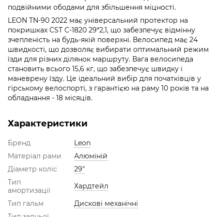
подвійними ободами для збільшення міцності.
LEON TN-90 2022 має універсальний протектор на
покришках CST C-1820 29*2,1, що забезпечує відмінну
зчепленість на будь-якій поверхні. Велосипед має 24
швидкості, що дозволяє вибирати оптимальний режим
їзди для різних ділянок маршруту. Вага велосипеда
становить всього 15,6 кг, що забезпечує швидку і
маневрену їзду. Це ідеальний вибір для початківців у
гірському велоспорті, з гарантією на раму 10 років та на
обладнання - 18 місяців.
Характеристики
Бренд
Leon
Матеріал рами
Алюміній
Діаметр коліс
29"
Тип
Хардтейл
амортизації
Тип гальм
Дискові механічні
Тип задньої