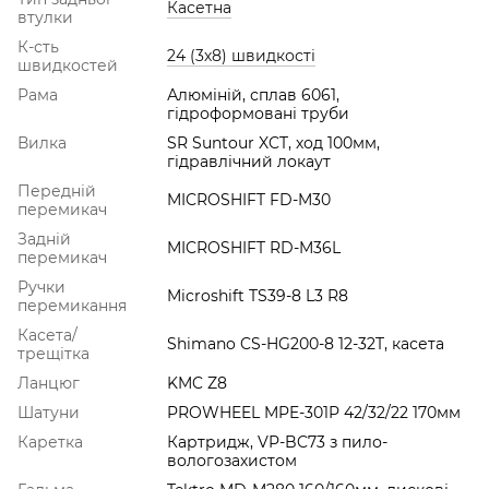
Касетна
втулки
К-сть
24 (3х8) швидкості
швидкостей
Рама
Алюміній, сплав 6061,
гідроформовані труби
Вилка
SR Suntour XCT, ход 100мм,
гідравлічний локаут
Передній
MICROSHIFT FD-M30
перемикач
Задній
MICROSHIFT RD-M36L
перемикач
Ручки
Microshift TS39-8 L3 R8
перемикання
Касета/
Shimano CS-HG200-8 12-32T, касета
трещітка
Ланцюг
KMC Z8
Шатуни
PROWHEEL MPE-301P 42/32/22 170мм
Каретка
Картридж, VP-BC73 з пило-
вологозахистом