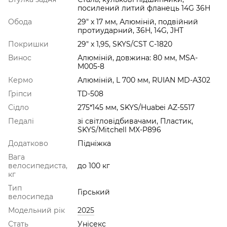
посилений литий фланець 14G 36H
Обода
29" х 17 мм, Алюмiнiй, подвійний
протиударний, 36H, 14G, JHT
Покришки
29" x 1,95, SKYS/CST C-1820
Винос
Алюмiнiй, довжина: 80 мм, MSA-
M005-8
Кермо
Алюмiнiй, L 700 мм, RUIAN MD-А302
Гріпси
TD-508
Сідло
275*145 мм, SKYS/Huabei AZ-5517
Педалі
зі світловідбивачами, Пластик,
SKYS/Mitchell MX-P896
Додатково
Підніжка
Вага
велосипедиста,
до 100 кг
кг
Тип
Гірський
велосипеда
Модельний рік
2025
Стать
Унісекс