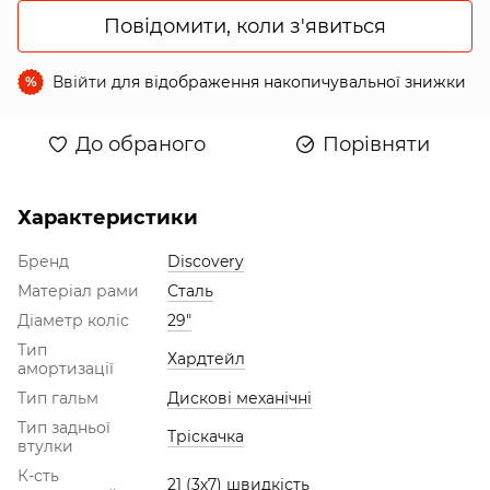
Повідомити, коли з'явиться
Ввійти
для відображення накопичувальної знижки
%
До обраного
Порівняти
Характеристики
Бренд
Discovery
Матеріал рами
Сталь
Діаметр коліс
29"
Тип
Хардтейл
амортизації
Тип гальм
Дискові механічні
Тип задньої
Тріскачка
втулки
К-сть
21 (3х7) швидкість