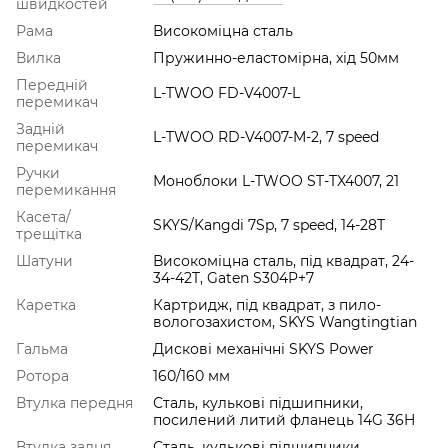
швидкостей
Рама
Високоміцна сталь
Вилка
Пружинно-еластомірна, хід 50мм
Передній
L-TWOO FD-V4007-L
перемикач
Задній
L-TWOO RD-V4007-M-2, 7 speed
перемикач
Ручки
Моноблоки L-TWOO ST-TX4007, 21
перемикання
Касета/
SKYS/Kangdi 7Sp, 7 speed, 14-28Т
трещітка
Шатуни
Високоміцна сталь, під квадрат, 24-
34-42T, Gaten S304P+7
Каретка
Картридж, під квадрат, з пило-
вологозахистом, SKYS Wangtingtian
Гальма
Дискові механічні SKYS Power
Ротора
160/160 мм
Втулка передня
Сталь, кулькові підшипники,
посилений литий фланець 14G 36H
Втулка задня
Сталь, кулькові підшипники,