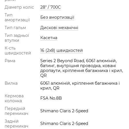
Діаметр коліс
28" / 700С
Тип
Без амортизації
амортизації
Тип гальм
Дискові механічні
Тип задньої
Касетна
втулки
К-сть
16 (2х8) швидкостей
швидкостей
Рама
Series 2 Beyond Road, 6061 алюміній,
батинг, внутрішня проводка, ковані
дропаути, кріплення багажника і крил,
QR
Вилка
6061 алюміній, кріплення багажника і
крил, QR
Кермова
FSA No.8B
колонка
Передній
Shimano Claris 2-Speed
перемикач
Задній
Shimano Claris 2-Speed
перемикач