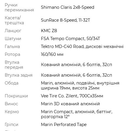
Ручки
Shimano Claris 2x8-Speed
перемикання
Касета/
SunRace 8-Speed, 11-32T
трещітка
Ланцюг
KMC Z8
Шатуни
FSA Tempo Compact, 50/34T
Гальма
Tektro MD-C40 Road, дискові механічні
Ротора
160/160 мм
Втулка
Кований алюміній, 6 болтів, 32сп
передня
Втулка задня
Кований алюміній, 6 болтів, 32сп
Обода
Marin, алюміній, подвійні, внутрішня
ширина 19мм, висота 25мм
Покришки
Vee Tire Co. Zilent, 700Cx35мм
Винос
Marin 3D кований алюміній
Кермо
Marin Compact, алюміній, баттінг,
розгортка 12º
Гріпси
Marin Perforated Tape