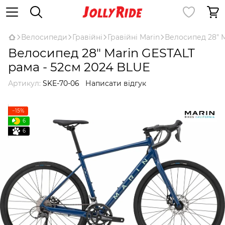
Велосипеди
Гравійні
Гравійні Marin
Велосипед 28" M
Велосипед 28" Marin GESTALT
рама - 52см 2024 BLUE
Артикул:
SKE-70-06
Написати відгук
−15%
6
6