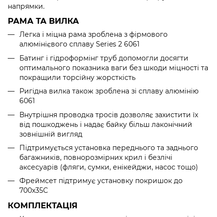
напрямки.
РАМА ТА ВИЛКА
Легка і міцна рама зроблена з фірмового
алюмінієвого сплаву Series 2 6061
Батинг і гідроформінг труб допомогли досягти
оптимального показника ваги без шкоди міцності та
покращили торсійну жорсткість
Ригідна вилка також зроблена зі сплаву алюмінію
6061
Внутрішня проводка тросів дозволяє захистити їх
від пошкоджень і надає байку більш лаконічний
зовнішній вигляд
Підтримується установка переднього та заднього
багажників, повнорозмірних крил і безлічі
аксесуарів (фляги, сумки, енікейджи, насос тощо)
Фреймсет підтримує установку покришок до
700х35C
КОМПЛЕКТАЦІЯ