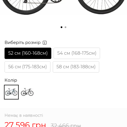
Виберіть розмір
52 см (160-168см)
54 см (168-175см)
56 см (175-183см)
58 см (183-188см)
Колір
Немає в наявності
27 596 грн
32 466 грн