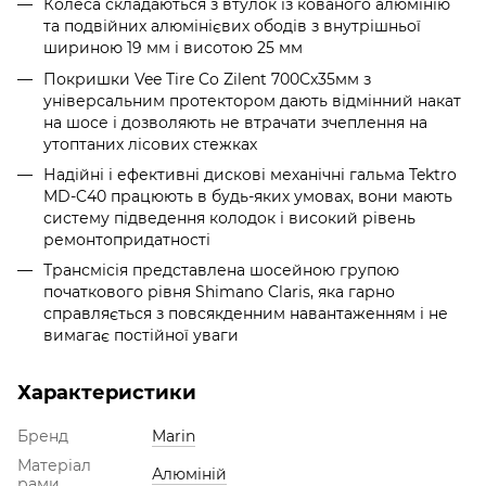
Колеса складаються з втулок із кованого алюмінію
та подвійних алюмінієвих ободів з внутрішньої
шириною 19 мм і висотою 25 мм
Покришки Vee Tire Co Zilent 700Cx35мм з
універсальним протектором дають відмінний накат
на шосе і дозволяють не втрачати зчеплення на
утоптаних лісових стежках
Надійні і ефективні дискові механічні гальма Tektro
MD-C40 працюють в будь-яких умовах, вони мають
систему підведення колодок і високий рівень
ремонтопридатності
Трансмісія представлена шосейною групою
початкового рівня Shimano Claris, яка гарно
справляється з повсякденним навантаженням і не
вимагає постійної уваги
Характеристики
Бренд
Marin
Матеріал
Алюміній
рами