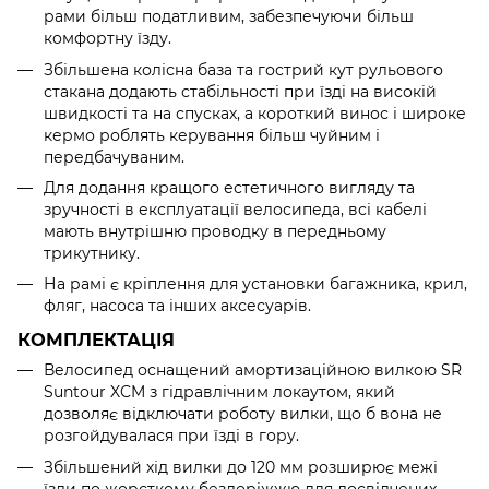
рами більш податливим, забезпечуючи більш
комфортну їзду.
Збільшена колісна база та гострий кут рульового
стакана додають стабільності при їзді на високій
швидкості та на спусках, а короткий винос і широке
кермо роблять керування більш чуйним і
передбачуваним.
Для додання кращого естетичного вигляду та
зручності в експлуатації велосипеда, всі кабелі
мають внутрішню проводку в передньому
трикутнику.
На рамі є кріплення для установки багажника, крил,
фляг, насоса та інших аксесуарів.
КОМПЛЕКТАЦІЯ
Велосипед оснащений амортизаційною вилкою SR
Suntour XCM з гідравлічним локаутом, який
дозволяє відключати роботу вилки, що б вона не
розгойдувалася при їзді в гору.
Збільшений хід вилки до 120 мм розширює межі
їзди по жорсткому бездоріжжю для досвідчених