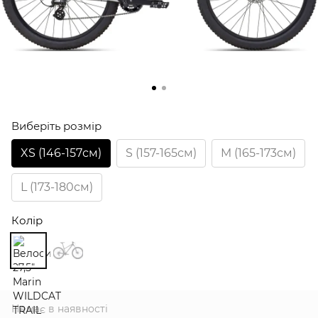
Виберіть розмір
XS (146-157см)
S (157-165см)
M (165-173см)
L (173-180см)
Колір
Немає в наявності