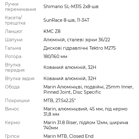
Ручки
Shimano SL-M315 2x8-шв
перемикання
Касета/
SunRace 8-шв, 11-34T
трещітка
Ланцюг
KMC Z8
Шатуни
Алюміній, сталеві зірки 36/22
Гальма
Дискові гідравлічні Tektro M275
Ротора
180/160 мм
Втулка
Кований алюміній, 32H
передня
Втулка задня
Кований алюміній, 32H
Обода
Marin Алюмінієві, подвійні, 25mm Inner,
Pinned Joint, Disc Specific
Покришки
MTB, 27.5x2.25"
Винос
Marin, алюмінієвий, 45 мм, під кермо
31,8 мм
Кермо
Marin 31.8 Riser, підйом 12мм, ширина
740мм
Гріпси
Marin MTB, Closed End