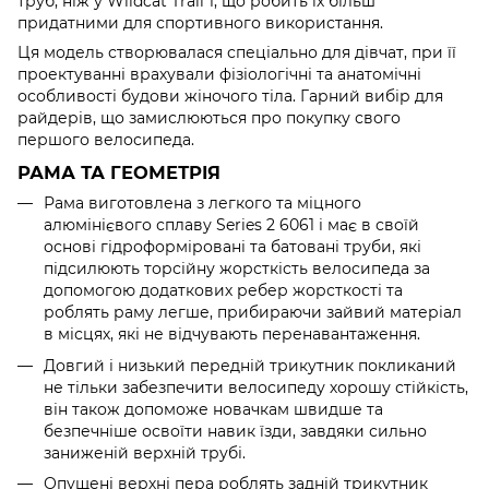
труб, ніж у Wildcat Trail 1, що робить їх більш
придатними для спортивного використання.
Ця модель створювалася спеціально для дівчат, при її
проектуванні врахували фізіологічні та анатомічні
особливості будови жіночого тіла. Гарний вибір для
райдерів, що замислюються про покупку свого
першого велосипеда.
РАМА ТА ГЕОМЕТРІЯ
Рама виготовлена з легкого та міцного
алюмінієвого сплаву Series 2 6061 і має в своїй
основі гідроформіровані та батовані труби, які
підсилюють торсійну жорсткість велосипеда за
допомогою додаткових ребер жорсткості та
роблять раму легше, прибираючи зайвий матеріал
в місцях, які не відчувають перенавантаження.
Довгий і низький передній трикутник покликаний
не тільки забезпечити велосипеду хорошу стійкість,
він також допоможе новачкам швидше та
безпечніше освоїти навик їзди, завдяки сильно
заниженій верхній трубі.
Опущені верхні пера роблять задній трикутник