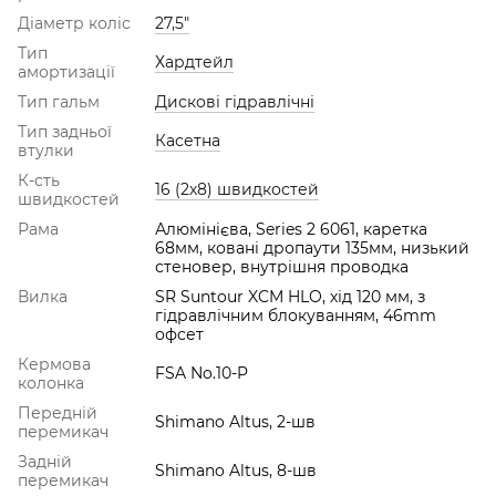
Діаметр коліс
27,5"
Тип
Хардтейл
амортизації
Тип гальм
Дискові гідравлічні
Тип задньої
Касетна
втулки
К-сть
16 (2х8) швидкостей
швидкостей
Рама
Алюмінієва, Series 2 6061, каретка
68мм, ковані дропаути 135мм, низький
стеновер, внутрішня проводка
Вилка
SR Suntour XCM HLO, хід 120 мм, з
гідравлічним блокуванням, 46mm
офсет
Кермова
FSA No.10-P
колонка
Передній
Shimano Altus, 2-шв
перемикач
Задній
Shimano Altus, 8-шв
перемикач