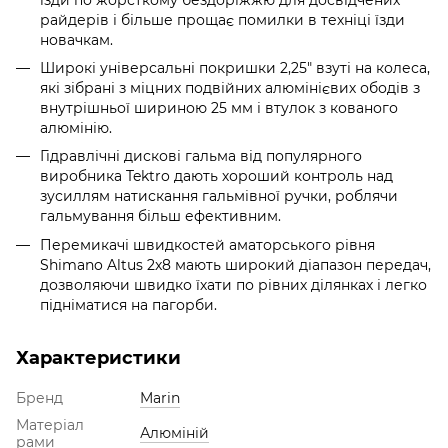
райдерів і більше прощає помилки в техніці їзди
новачкам.
Широкі універсальні покришки 2,25" взуті на колеса,
які зібрані з міцних подвійних алюмінієвих ободів з
внутрішньої шириною 25 мм і втулок з кованого
алюмінію.
Гідравлічні дискові гальма від популярного
виробника Tektro дають хороший контроль над
зусиллям натискання гальмівної ручки, роблячи
гальмування більш ефективним.
Перемикачі швидкостей аматорського рівня
Shimano Altus 2x8 мають широкий діапазон передач,
дозволяючи швидко їхати по рівних ділянках і легко
підніматися на пагорби.
Характеристики
Бренд
Marin
Матеріал
Алюміній
рами