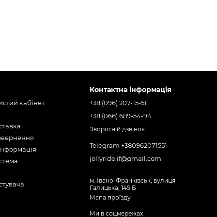
Контактна інформація
бистий кабінет
+38 (096) 207-15-51
+38 (066) 689-54-94
оставка
Зворотній дзвінок
повернення
Telegram +380962071551
інформація
jollyride.if@gmail.com
стема
м. Івано-Франківськ, вулиця
стувача
Галицька, 145 Б
Мапа проїзду
Ми в соцмережах