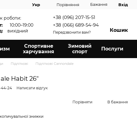
Вхід
Укр
Бажання
Порівняння
+38 (096) 207-15-51
к роботи:
+38 (066) 689-54-94
т:
10:00–19:00
Кошик
д:
вихідний
Передзвонити вам?
Спортивне
Зимовий
ризм
Послуги
харчування
спорт
ди
Підліткові
Підліткові Cannondale
le Habit 26"
-44-24
Написати відгук
Порівняти
В бажання
копичувальної знижки