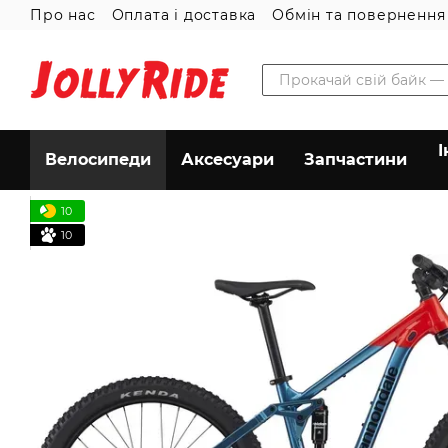
Про нас
Оплата і доставка
Обмін та повернення
Перейти до основного контенту
Угода користувача
І
Велосипеди
Аксесуари
Запчастини
10
10