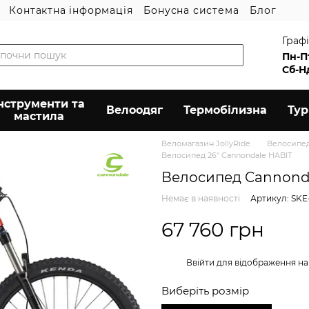
Контактна інформація
Бонусна система
Блог
Графі
Пн-П
Сб-Н
нструменти та
Велоодяг
Термобілизна
Ту
мастила
Веломагазин JollyRide
Велосипе
Велосипед 26" Cannondale HABIT
Велосипед Cannonda
Немає в наявності
Артикул: SKE
67 760 грн
%
Ввійти
для відображення на
Виберіть розмір