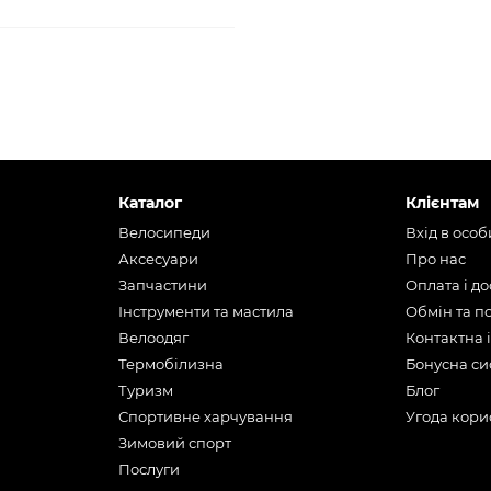
Каталог
Клієнтам
Велосипеди
Вхід в осо
Аксесуари
Про нас
Запчастини
Оплата і д
Інструменти та мастила
Обмін та 
Велоодяг
Контактна 
Термобілизна
Бонусна си
Туризм
Блог
Спортивне харчування
Угода кори
Зимовий спорт
Послуги