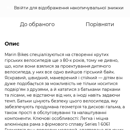
Ввійти
для відображення накопичувальної знижки
%
До обраного
Порівняти
Опис
Marin Bikes спеціалізуються на створенні крутих
гірських велосипедів ще з 80-х років, тому не дивно,
що, коли вони взялися за проектування дитячого
велосипеда, у них все одно вийшов гірський байк.
Яскравий, швидкий, маневрений і стійкий — дітям він
дуже подобається за можливість не тільки носитися
подвір'ям з друзями, а й кататися з батьками парками
та лісами, не відстаючи від них, а іноді навіть задаючи
темп. Батьки цінують безпеку цього велосипеда, яку
забезпечують продумана геометрія та дискові гальма, а
також прості в обслуговуванні та налаштуванні
компоненти. Ключові особливості: Легка і міцна
алюмінієва рама з фірмового сплаву Series 1 6061
Геометрія як у дорослих моделей, адаптована під юних