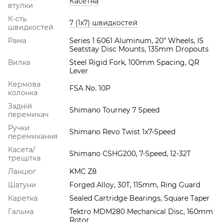
Касетна
втулки
К-сть
7 (1х7) швидкостей
швидкостей
Рама
Series 1 6061 Aluminum, 20” Wheels, IS
Seatstay Disc Mounts, 135mm Dropouts
Вилка
Steel Rigid Fork, 100mm Spacing, QR
Lever
Кермова
FSA No. 10P
колонка
Задній
Shimano Tourney 7 Speed
перемикач
Ручки
Shimano Revo Twist 1x7-Speed
перемикання
Касета/
Shimano CSHG200, 7-Speed, 12-32T
трещітка
Ланцюг
KMC Z8
Шатуни
Forged Alloy, 30T, 115mm, Ring Guard
Каретка
Sealed Cartridge Bearings, Square Taper
Гальма
Tektro MDM280 Mechanical Disc, 160mm
Rotor