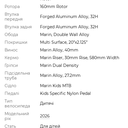
Ротора
160mm Rotor
Втулка
Forged Aluminum Alloy, 32H
передня
Втулка задня
Forged Aluminum Alloy, 32H
Обода
Marin, Double Wall Alloy
Покришки
Multi Surface, 20”x2.125”
Винос
Marin Alloy, 40mm
Кермо
Marin Riser, 30mm Rise, 580mm Width
Гріпси
Marin Dual Density
Підсідельна
Marin Alloy, 27.2mm
труба
Сідло
Marin Kids MTB
Педалі
Kids Specific Nylon Pedal
Тип
Дитячі
велосипеда
Модельний
2026
рік
Стать
Для дітей