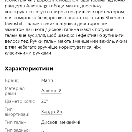
райдерів Алюмінієві ободи мають двостінну
конструкцію і взуті в широкі покришки з протектором
для помірного бездоріжжя поворотного типу Shimano
Revoshift і алюмінієвих шатунів з двостороннім
захистом ланцюга Дискові гальма мають потужне
гальмівне зусилля, щоб швидко і ефективно зупинити
велосипед Ручки гальм мають зменшений важіль, яким
дітям набагато зручніше користуватися, ніж
класичними ручками
Характеристики
Бренд
Marin
Матеріал
Алюміній
рами
Діаметр коліс
20"
Тип
Хардтейл
амортизації
Тип гальм
Дискові механічні
Тип задньої