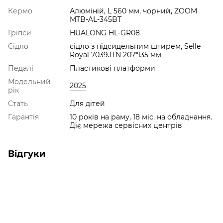
Кермо
Алюмiнiй, L 560 мм, чорний, ZOOM
MTB-AL-345BT
Гріпси
HUALONG HL-GR08
Сідло
сідло з підсидельним штирем, Selle
Royal 7039JTN 207*135 мм
Педалі
Пластикові платформи
Модельний
2025
рік
Стать
Для дітей
Гарантія
10 років на раму, 18 міс. на обладнання.
Діє мережа сервісних центрів
Відгуки