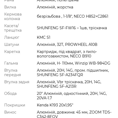
Вилка
Алюміній, жорстка
Кермова
безрізьбова , 1-1/8", NECO H852+C2861
колонка
Касета/
SHUNFENG SF-FW16 – 1шв, тріскачка
трещітка
Ланцюг
KMC S1
Шатуни
Алюмiнiй, 32T, PROWHEEL A10B
Каретка
Картридж, під квадрат, з пило-
вологозахистом, NECO B910
Гальма
Алюмiнiй, H- 110мм, Winzip WB-984DG
Втулка
Алюмiнiй, 20H, 14G, пром. підшипник,
передня
SHUNFENG SF-A234FQR
Втулка задня
Алюмiнiй, Vbr тріскачка, 20H, 14G,
SHUNFENG SF-A213R
Обода
20" Алюмiнiй, одностінний, 20H, 14G,
20VA-1.7
Покришки
Kenda K193 20х1,95"
Винос
Алюмiнiй, довжина: 45 мм, ZOOM TDS-
C342-8FOV