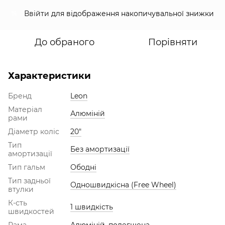
Ввійти
для відображення накопичувальної знижки
%
До обраного
Порівняти
Характеристики
Бренд
Leon
Матеріал
Алюміній
рами
Діаметр коліс
20"
Тип
Без амортизації
амортизації
Тип гальм
Ободні
Тип задньої
Одношвидкісна (Free Wheel)
втулки
К-сть
1 швидкість
швидкостей
Рама
Алюміній, полегшена