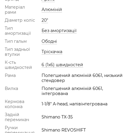
Матеріал
Алюміній
рами
Діаметр коліс
20"
Тип
Без амортизації
амортизації
Тип гальм
Ободні
Тип задньої
Тріскачка
втулки
К-сть
6 (1х6) швидкостей
швидкостей
Рама
Полегшений алюміній 6061, низький
стендовер
Вилка
Полегшений алюміній 6061,
інтегрована
Кермова
1-1/8" A-head, напівінтегрована
колонка
Задній
Shimano TX-35
перемикач
Ручки
Shimano REVOSHIFT
перемикання