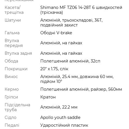
Касета/
Shimano MF TZ06 14-28T 6 швидкостей
трещітка
(тріскачка)
Шатуни
Алюміній, трьохскладові, 36Т,
подвійний захист
Гальма
Ободні V-brake
Втулка
Алюміній, на гайках
передня
Втулка задня
Алюміній, на гайках
Обода
Полегшений алюміній, 32сп
Покришки
20" x 1.75, слік
Винос
Алюміній, 25.4 мм, довжина 60 мм,
підйом 10°
Кермо
Полегшений алюміній, райзер, 560мм
Гріпси
Кратон
Підсідельна
Алюміній, 22.2 мм
труба
Сідло
Apollo youth saddle
Педалі
Ударостійкий пластик