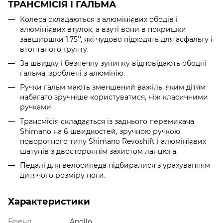
ТРАНСМІСІЯ І ГАЛЬМА
Колеса складаються з алюмінієвих ободів і
алюмінієвих втулок, а взуті вони в покришки
завширшки 1.75'', які чудово підходять для асфальту і
втоптаного ґрунту.
За швидку і безпечну зупинку відповідають ободні
гальма, зроблені з алюмінію.
Ручки гальм мають зменшений важіль, яким дітям
набагато зручніше користуватися, ніж класичними
ручками.
Трансмісія складається із заднього перемикача
Shimano на 6 швидкостей, зручною ручкою
поворотного типу Shimano Revoshift і алюмінієвих
шатунів з двостороннім захистом ланцюга.
Педалі для велосипеда підбиралися з урахуванням
дитячого розміру ноги.
Характеристики
Бренд
Apollo