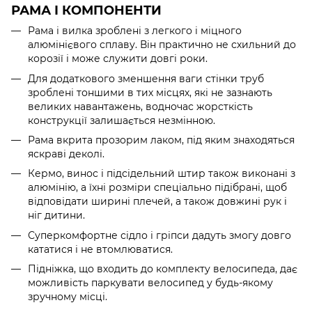
РАМА І КОМПОНЕНТИ
Рама і вилка зроблені з легкого і міцного
алюмінієвого сплаву. Він практично не схильний до
корозії і може служити довгі роки.
Для додаткового зменшення ваги стінки труб
зроблені тоншими в тих місцях, які не зазнають
великих навантажень, водночас жорсткість
конструкції залишається незмінною.
Рама вкрита прозорим лаком, під яким знаходяться
яскраві деколі.
Кермо, винос і підсідельний штир також виконані з
алюмінію, а їхні розміри спеціально підібрані, щоб
відповідати ширині плечей, а також довжині рук і
ніг дитини.
Суперкомфортне сідло і гріпси дадуть змогу довго
кататися і не втомлюватися.
Підніжка, що входить до комплекту велосипеда, дає
можливість паркувати велосипед у будь-якому
зручному місці.