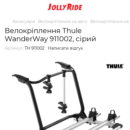
Аксесуари
Велокріплення на авто
Велокріплення на 
Велокріплення Thule
WanderWay 911002, сірий
Артикул:
TH 911002
Написати відгук