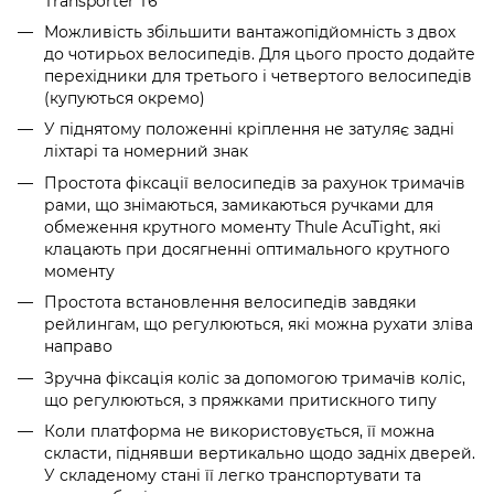
Transporter T6
Можливість збільшити вантажопідйомність з двох
до чотирьох велосипедів. Для цього просто додайте
перехідники для третього і четвертого велосипедів
(купуються окремо)
У піднятому положенні кріплення не затуляє задні
ліхтарі та номерний знак
Простота фіксації велосипедів за рахунок тримачів
рами, що знімаються, замикаються ручками для
обмеження крутного моменту Thule AcuTight, які
клацають при досягненні оптимального крутного
моменту
Простота встановлення велосипедів завдяки
рейлингам, що регулюються, які можна рухати зліва
направо
Зручна фіксація коліс за допомогою тримачів коліс,
що регулюються, з пряжками притискного типу
Коли платформа не використовується, її можна
скласти, піднявши вертикально щодо задніх дверей.
У складеному стані її легко транспортувати та