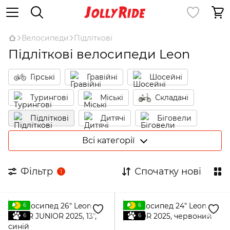
Велосипеди
Підліткові
Підліткові велосипеди Leon
Гірські
Гравійні
Шосейні
Турингові
Міські
Складані
Підліткові
Дитячі
Біговели
Жіночі
ВМХ
Електровелосипеди
Всі категорії
Фільтр
Спочатку нові
1
6
6
6
6