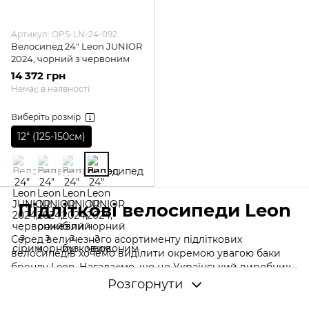
Артикул: OPS-LN-24-092
Велосипед 24" Leon JUNIOR
2024, чорний з червоним
14 372 грн
Немає в наявності
Виберіть розмір
12″ (125-150см)
Підліткові велосипеди Leon
Серед величезного асортименту підліткових
велосипедів хочемо виділити окремою увагою баки
бренду Leon
. Нагадаємо, що це Український виробник,
який зарекомендував себе з дуже позитивної сторони.
Розгорнути
Велосипеди цього бренду вирізняються дуже хорошою