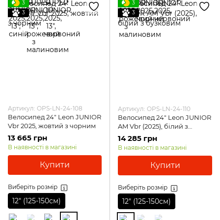
3
3
3
3
Артикул: OPS-LN-24-108
Артикул: OPS-LN-24-110
Велосипед 24" Leon JUNIOR
Велосипед 24" Leon JUNIOR
Vbr 2025, жовтий з чорним
AM Vbr (2025), білий з
бузковим
13 665 грн
14 285 грн
В наявності в магазині
В наявності в магазині
Купити
Купити
Виберіть розмір
Виберіть розмір
12″ (125-150см)
12″ (125-150см)