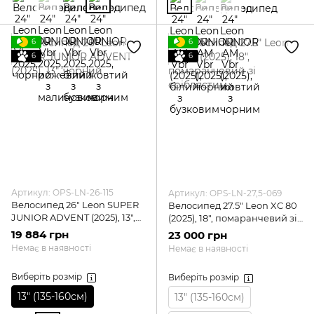
6
6
6
6
Артикул: OPS-LN-26-115
Артикул: OPS-LN-27,5-069
Велосипед 26" Leon SUPER
Велосипед 27.5" Leon XC 80
JUNIOR ADVENT (2025), 13",
(2025), 18", помаранчевий зі
чорний
сріблястим
19 884 грн
23 000 грн
Немає в наявності
Немає в наявності
Виберіть розмір
Виберіть розмір
13″ (135-160см)
13″ (135-160см)