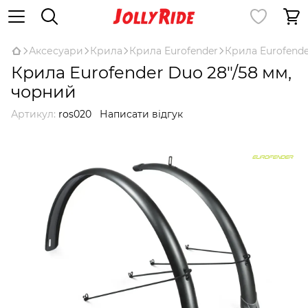
Аксесуари
Крила
Крила Eurofender
Крила Eurofende
Крила Eurofender Duo 28"/58 мм,
чорний
Артикул:
ros020
Написати відгук