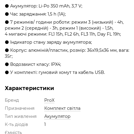
⚫ Акумулятор: Li-Po 350 mAh, 3,7 V;
⚫ Час заряджання: 1,5 h (1A);
⚫ 7 режимів/ години роботи: режим 3 (низький) - 4h,
режим 2 (середній) - 3h, режим 1 (високий) - 1,5h,
4 мигаючі режими: FL1 15h, FL2 6h, FL3 11h, Day FL 19h;
⚫ Індикатор стану заряду акумулятора;
⚫ Корпус: алюміній/пластик, розмір: 36x19,5x36 мм, вага:
35г;
⚫ Водозахист класу: IPX4;
⚫ У комплекті: гумовий хомут та кабель USB.
Характеристики
Бренд
ProX
Призначення
Комплект світла
Тип живлення
Акумулятор
К-ть діодів
1
Ємність