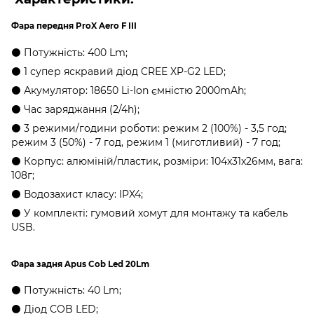
Фара передня ProX Aero F III
⚫ Потужність: 400 Lm;
⚫ 1 супер яскравий діод CREE XP-G2 LED;
⚫ Акумулятор: 18650 Li-Ion ємністю 2000mAh;
⚫ Час заряджання (2/4h);
⚫ 3 режими/години роботи: режим 2 (100%) - 3,5 год;
режим 3 (50%) - 7 год, режим 1 (миготливий) - 7 год;
⚫ Корпус: алюміній/пластик, розміри: 104x31x26мм, вага:
108г;
⚫ Водозахист класу: IPX4;
⚫ У комплекті: гумовий хомут для монтажу та кабель
USB.
Фара задня Apus Cob Led 20Lm
⚫ Потужність: 40 Lm;
⚫ Діод COB LED;