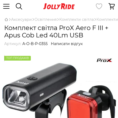
Аксесуари
Освітлення
Комплекти світла
Комплекти 
Комплект світла ProX Aero F III +
Apus Cob Led 40Lm USB
Артикул:
A-O-B-P-0355
Написати відгук
ТОП ПРОДАЖІВ