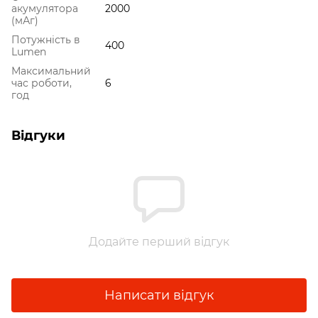
акумулятора
2000
(мАг)
Потужність в
400
Lumen
Максимальний
час роботи,
6
год
Відгуки
Додайте перший відгук
Написати відгук