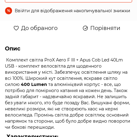
Ввійти
для відображення накопичувальної знижки
%
До обраного
Порівняти
Опис
Комплект світла ProX Aero F III + Apus Cob Led 40Lm
USB - комплект велосвітла для щоденного
використання у місті. Забезпечує освітлення шляху на
всі 100%. Широкий кут освітлення, яскраве світло
силою
400 Lumen
та алюмінієвий корпус - все, що
потрібно для помірного катання на кожен день. Також
задній габарит - надзвичайно яскравий. Не залишить
без уваги нікого, хто буде позаду Вас. Вишукані форми,
невеликі розміри, які не створюють хаос на кермі
велосипеда. Промінь світла добре освітлює основний
напрямок та сторони, щоб було добре видно повороти
чи бокові перешкоди.
Характеристики: