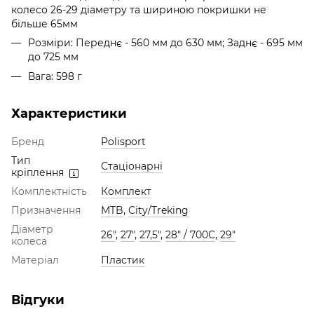
колесо 26-29 діаметру та шириною покришки не
більше 65мм
Розміри: Переднє - 560 мм до 630 мм; Заднє - 695 мм
до 725 мм
Вага: 598 г
Характеристики
Бренд
Polisport
Тип
Стаціонарні
кріплення
Комплектність
Комплект
Призначення
MTB
,
City/Treking
Діаметр
26"
,
27"
,
27,5"
,
28" / 700С
,
29"
колеса
Матеріал
Пластик
Відгуки