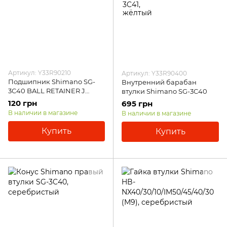
Артикул: Y33R90210
Артикул: Y33R90400
Подшипник Shimano SG-
Внутренний барабан
3C40 BALL RETAINER J
втулки Shimano SG-3C40
(7/32"X8)
120 грн
695 грн
В наличии в магазине
В наличии в магазине
Купить
Купить