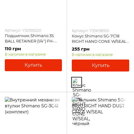
Артикул: Y32190220
Артикул: Y35K98100
Подшипник Shimano 3S
Конус Shimano SG-7C18
BALL RETAINER (1/4") FH-
RIGHT HAND CONE W/SEAL,
IM50/40-NT/45, SG-4R31/35
чёрный
110 грн
255 грн
В наличии в магазине
В наличии в магазине
Купить
Купить