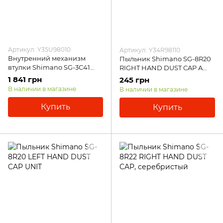
Артикул: Y35U98010
Артикул: Y34R98110
Внутренний механизм
Пыльник Shimano SG-8R20
втулки Shimano SG-3C41
RIGHT HAND DUST CAP A
(комплект)
W/SEAL
1 841 грн
245 грн
В наличии в магазине
В наличии в магазине
Купить
Купить