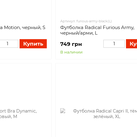
Артикул: furious-army-black(L)
ra Motion, черный, S
Футболка Radical Furious Army,
черный/арми, L
Купить
Ку
749 грн
В наличии