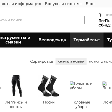
тактная информация
Бонусная система
Блог
График
Пн-Пт:
Сб-Нд:
нструменты и
Велоодежда
Термобелье
Т
смазки
Сортировка:
сначала новые
по популярн
Леггинсы и
Носки
Головные
Лон
шорты
уборы