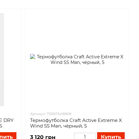
Артикул: 7318573418898
E DRY
Термофутболка Craft Active Extreme X
S
Wind SS Man, чёрный, S
пить
Купить
3 120 грн