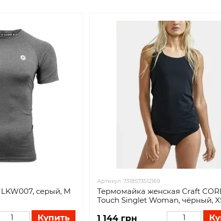
Артикул: 7318573512169
 LKW007, серый, M
Термомайка женская Craft COR
Touch Singlet Woman, чёрный, X
Купить
Ку
1 144 грн