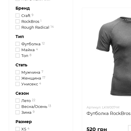
Бренд
Craft
9
RockBros
1
Rough Radical
14
Тип
Футболка
12
Майка
4
Топ
8
Стать
Мужчина
7
Женщина
17
Унисекс
4
Сезон
Лето
22
Весна/Осень
13
Артикул: LKW007-M
Зима
9
Футболка RockBros
Размер
520 грн
XS
4