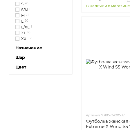
S
20
В наличии в магазине
S/M
1
M
22
L
20
L/XL
1
XL
10
XXL
7
Назначение
Шар
Цвет
Артикул: 7318573420587
Футболка женская C
Extreme X Wind SS