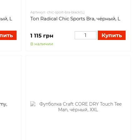
Артикул: chic-sport-bra-black(L)
ный, L
Топ Radical Chic Sports Bra, чёрный, L
пить
Купить
1 115 грн
В наличии