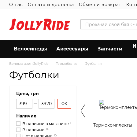
О нас
Оплата и доставка
Обмен и возврат
Кон
Перейти к основному контенту
Пользовательское соглашение
И
Велосипеды
Аксессуары
Запчасти
Веломагазин JollyRide
Термобелье
Футболки
Футболки
Цена, грн
От Цена, грн
До Цена, грн
OK
Наличие
В наличии в магазине
1
Термокомплекты
В наличии
16
Нет в наличии
15