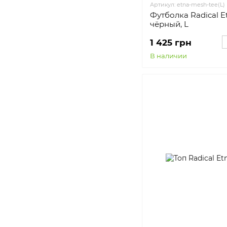
Артикул: etna-mesh-tee(L)
Футболка Radical E
чёрный, L
1 425 грн
В наличии