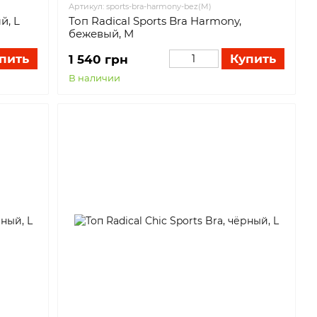
Артикул: sports-bra-harmony-bez(M)
й, L
Топ Radical Sports Bra Harmony,
бежевый, M
пить
Купить
1 540 грн
В наличии