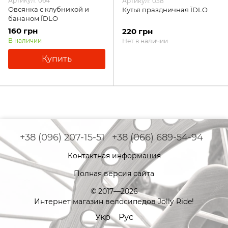
Артикул: 064
Артикул: 038
Овсянка с клубникой и
Кутья праздничная ЇDLO
бананом ЇDLO
160 грн
220 грн
В наличии
Нет в наличии
Купить
+38 (096) 207-15-51
+38 (066) 689-54-94
Контактная информация
Полная версия сайта
© 2017—2026
Интернет магазин велосипедов Jolly Ride!
Укр
Рус