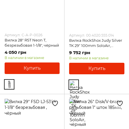
Артикул: C-A-P-0026
Артикул: 00.4020.555.014
Вилка 28" RST Neon T,
Вилка RockShox Judy Silver
безрезьбовая 1-1/8", чёрный
TK 29" 100mm SoloAir,
чёрный
4 050 грн
9 752 грн
В наличии в магазине
В наличии в магазине
Купить
Купить