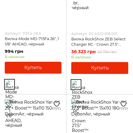
Артикул: 715Fa-28,6
Артикул: 00.4020.818.001
Вилка Mode MD-715Fa 26", 1
Вилка RockShox ZEB Select
1/8" AHEAD, чёрный
Charger RC - Crown 27.5"
Boost™ 15x110 180mm
994 грн
36 323 грн
42 734 грн
DebonAir, чёрный
В наличии
В наличии
Купить
Купить