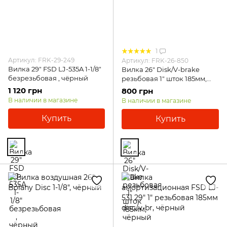
1
Артикул: FRK-29-249
Артикул: FRK-26-850
Вилка 29" FSD LJ-535A 1-1/8"
Вилка 26" Disk/V-brake
безрезьбовая , чёрный
резьбовая 1" шток 185мм,
чёрный
1 120 грн
800 грн
В наличии в магазине
В наличии в магазине
Купить
Купить