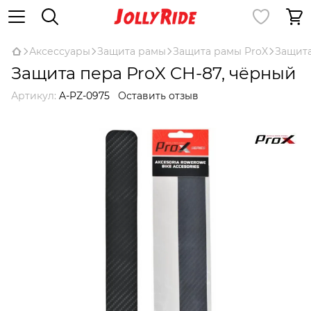
Аксессуары
Защита рамы
Защита рамы ProX
Защита
Защита пера ProX CH-87, чёрный
Артикул:
A-PZ-0975
Оставить отзыв