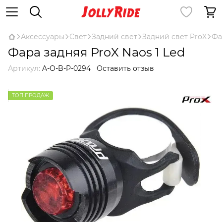
Аксессуары
Свет
Задний свет
Задний свет ProX
Фа
Фара задняя ProX Naos 1 Led
Артикул:
A-O-B-P-0294
Оставить отзыв
ТОП ПРОДАЖ