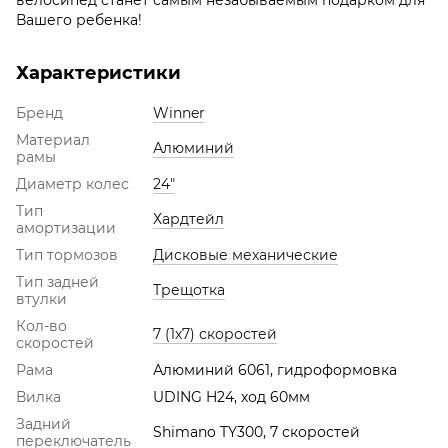
Вашего ребенка!
Характеристики
Бренд
Winner
Материал
Алюминий
рамы
Диаметр колес
24"
Тип
Хардтейл
амортизации
Тип тормозов
Дисковые механические
Тип задней
Трещотка
втулки
Кол-во
7 (1х7) скоростей
скоростей
Рама
Алюминий 6061, гидроформовка
Вилка
UDING H24, ход 60мм
Задний
Shimano TY300, 7 скоростей
переключатель