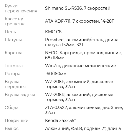
Ручки
Shimano SL-RS36, 7 скоростей
переключения
Кассета/
ATA KDF-711, 7 скоростей, 14-28T
трещетка
Цепь
KMC С8
Шатуны
Prowheel, алюминий/сталь, длина
шатуна 152мм, 32T
Каретка
NECO. Картридж, промподшипник,
68x118мм
Тормоза
WinZip, дисковые механические
Ротора
160/160мм
Втулка
WZ-208F, алюминий, дисковые
передняя
тормоза, 32сп
Втулка задняя
WZ-208R, алюминий, дисковые
тормоза, 32сп
Обода
ZLA-035X2, алюминиевые, двойные,
32сп
Покрышки
Kenda 24х2.35”
Вынос
Алюминий, ∅31.8, подъем 7°, длина