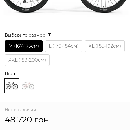
Выберите размер
M (167-175см)
L (176-184см)
XL (185-192см)
XXL (193-200см)
Цвет
Нет в наличии
48 720 грн