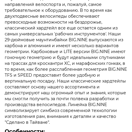
направлений велоспорта и, пожалуй, самое
требовательное к оборудованию. В то время как
двухподвесные велосипеды обеспечивают
превосходные возможности на бездорожье,
классический хардтейл все еще остается одним из
самых универсальных 'рабочих инструментов'. Наши
29-дюймовые маунтинбайки BIG.NINE выпускаются из
карбона и алюминия и имеют несколько вариантов
геометрии. Карбоновые и LITE версии BIG.NINE имеют
гоночную геометрию и будут идеальными спутниками
на трассах для кроскантри XC, и марафонских гонках, в
то время, как более расслабленная геометрия BIG.NINE
TFS и SPEED предоставит более удобную и
вертикальную посадку. Наши классические хардтейлы
составляют основу нашего ассортимента и
демонстрируют наш огромный опыт и знания, которые
мы смогли получить за почти полвека разработки и
производства велосипедов. Линейка BIG.NINE
символизирует симбиоз современной технологии
изготовления рам, внимания к деталям и качество
"Сделано в Тайване".
Особенности: