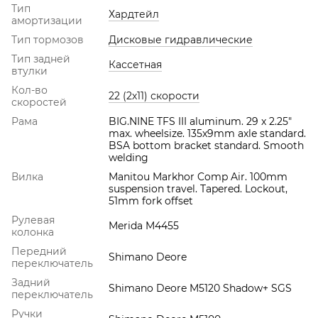
Тип
Хардтейл
амортизации
Тип тормозов
Дисковые гидравлические
Тип задней
Кассетная
втулки
Кол-во
22 (2х11) скорости
скоростей
Рама
BIG.NINE TFS III aluminum. 29 x 2.25"
max. wheelsize. 135x9mm axle standard.
BSA bottom bracket standard. Smooth
welding
Вилка
Manitou Markhor Comp Air. 100mm
suspension travel. Tapered. Lockout,
51mm fork offset
Рулевая
Merida M4455
колонка
Передний
Shimano Deore
переключатель
Задний
Shimano Deore M5120 Shadow+ SGS
переключатель
Ручки