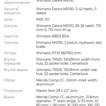
Shimano Deore M5100
переключения
Кассета/
Shimano Deore M5100, 11-42 teeth, 11
трещетка
speed
Цепь
KMC X11
Шатуны
Shimano Deore M5100, 36-26 teeth. 170
mm-S, 175 mm-M up
Каретка
Shimano BB52 BSA
Тормоза
Shimano M4100, 2 piston, hydraulic disc
brake
Ротора
Shimano RT10 180/160 mm
Втулка
Shimano TX505. 100x9mm width front
передняя
hub, 32 spoke holes. Centerlock
Втулка задняя
Shimano TX505. 135x9mm width rear
hub, 32 spoke holes. Centerlock
Обода
Merida Comp CC. 20mm inner width,
aluminium
Покрышки
Maxxis Ikon 29 x 2.2" wire
Вынос
Merida Comp CC, aluminium. 31.8mm
diameter, 7° stem angle. S-70 mm, M-
80 mm, L-90 mm, XL-100 mm, XXL-110