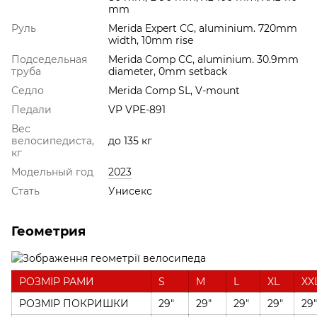
mm
Руль
Merida Expert CC, aluminium. 720mm
width, 10mm rise
Подседельная
Merida Comp CC, aluminium. 30.9mm
труба
diameter, 0mm setback
Седло
Merida Comp SL, V-mount
Педали
VP VPE-891
Вес
велосипедиста,
до 135 кг
кг
Модельный год
2023
Стать
Унисекс
Геометрия
РОЗМІР РАМИ
S
M
L
XL
XX
РОЗМІР ПОКРИШКИ
29"
29"
29"
29"
29"