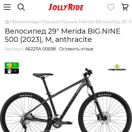
Велосипеды
Горные
Горные Merida
Велосипед 29" Me
Велосипед 29" Merida BIG.NINE
500 (2023), M, anthracite
Артикул:
A62211A 00698
Оставить отзыв
10
10