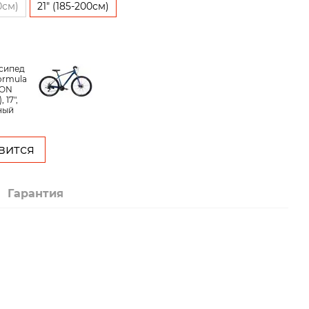
90см)
21″ (185-200см)
вится
Гарантия