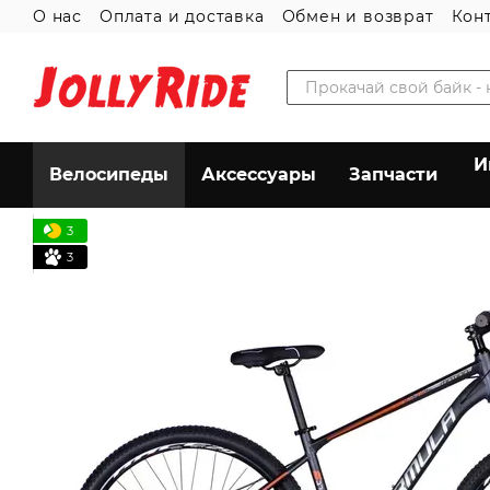
О нас
Оплата и доставка
Обмен и возврат
Кон
Перейти к основному контенту
Пользовательское соглашение
И
Велосипеды
Аксессуары
Запчасти
3
3