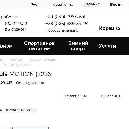
Вход
Рус
Желания
Сравнение
+38 (096) 207-15-51
 работы:
+38 (066) 689-54-94
10:00–19:00
Корзина
выходной
Перезвонить вам?
Спортивное
Зимний
уризм
Услуги
питание
спорт
ды
Горные
Горные Formula
, 17", темно-серый
ula MOTION (2026)
-29-416
Оставить отзыв
К сравнению
В желания
опительной скидки