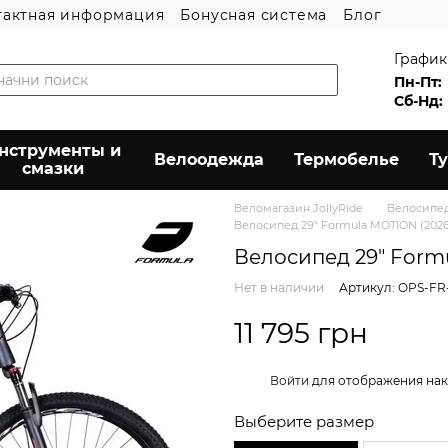
тактная информация
Бонусная система
Блог
График
Пн-Пт:
Сб-Нд:
нструменты и
Велоодежда
Термобелье
Т
смазки
Веломагазин JollyRide
Велосипе
Велосипед 29" Formula MOTION (2026)
Велосипед 29" Form
Нет в наличии
Артикул: OPS-FR
11 795 грн
%
Войти
для отображения нак
Выберите размер