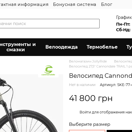
тактная информация
Бонусная система
Блог
График
Пн-Пт:
Сб-Нд:
нструменты и
Велоодежда
Термобелье
Т
смазки
Веломагазин JollyRide
Велосипе
Велосипед 27,5" Cannondale TRAIL 1 ра
Велосипед Cannondale
Нет в наличии
Артикул: SKE-77-
41 800 грн
%
Войти
для отображения нак
Выберите размер