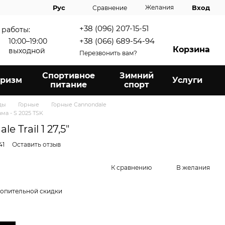
Вход
Рус
Желания
Сравнение
+38 (096) 207-15-51
 работы:
+38 (066) 689-54-94
10:00–19:00
Корзина
выходной
Перезвонить вам?
Спортивное
Зимний
уризм
Услуги
питание
спорт
ды
Горные
Горные Cannondale
ма - S 2025 TSK
 Trail 1 27,5"
41
Оставить отзыв
К сравнению
В желания
опительной скидки