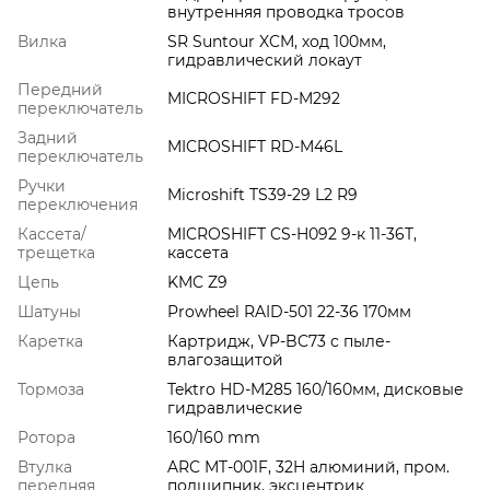
внутренняя проводка тросов
Вилка
SR Suntour XCM, ход 100мм,
гидравлический локаут
Передний
MICROSHIFT FD-M292
переключатель
Задний
MICROSHIFT RD-M46L
переключатель
Ручки
Microshift TS39-29 L2 R9
переключения
Кассета/
MICROSHIFT CS-H092 9-к 11-36T,
трещетка
кассета
Цепь
KMC Z9
Шатуны
Prowheel RAID-501 22-36 170мм
Каретка
Картридж, VP-BC73 с пыле-
влагозащитой
Тормоза
Tektro HD-M285 160/160мм, дисковые
гидравлические
Ротора
160/160 mm
Втулка
ARC MT-001F, 32H алюминий, пром.
передняя
подшипник, эксцентрик