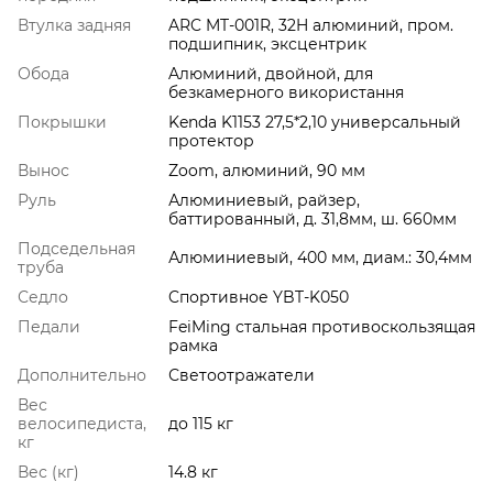
Втулка задняя
ARC MT-001R, 32H алюминий, пром.
подшипник, эксцентрик
Обода
Aлюминий, двойной, для
безкамерного використання
Покрышки
Kenda K1153 27,5*2,10 универсальный
протектор
Вынос
Zoom, алюминий, 90 мм
Руль
Алюминиевый, райзер,
баттированный, д. 31,8мм, ш. 660мм
Подседельная
Алюминиевый, 400 мм, диам.: 30,4мм
труба
Седло
Cпортивное YBT-K050
Педали
FeiMing стальная противоскользящая
рамка
Дополнительно
Светоотражатели
Вес
велосипедиста,
до 115 кг
кг
Вес (кг)
14.8 кг