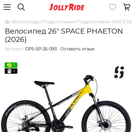
Велосипеды
Подростковые
Подростковые SPACE
В
Велосипед 26" SPACE PHAETON
(2026)
Артикул:
OPS-SP-26-093
Оставить отзыв
3
3