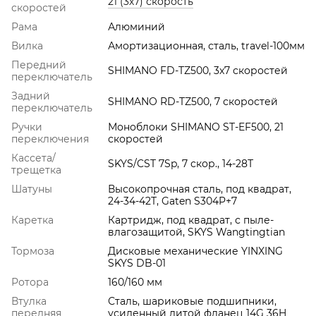
21 (3х7) скорость
скоростей
Рама
Алюминий
Вилка
Амортизационная, сталь, travel-100мм
Передний
SHIMANO FD-TZ500, 3x7 скоростей
переключатель
Задний
SHIMANO RD-TZ500, 7 скоростей
переключатель
Ручки
Моноблоки SHIMANO ST-EF500, 21
переключения
скоростей
Кассета/
SKYS/CST 7Sp, 7 скор., 14-28Т
трещетка
Шатуны
Высокопрочная сталь, под квадрат,
24-34-42T, Gaten S304P+7
Каретка
Картридж, под квадрат, с пыле-
влагозащитой, SKYS Wangtingtian
Тормоза
Дисковые механические YINXING
SKYS DB-01
Ротора
160/160 мм
Втулка
Сталь, шариковые подшипники,
передняя
усиленный литой фланец 14G 36H