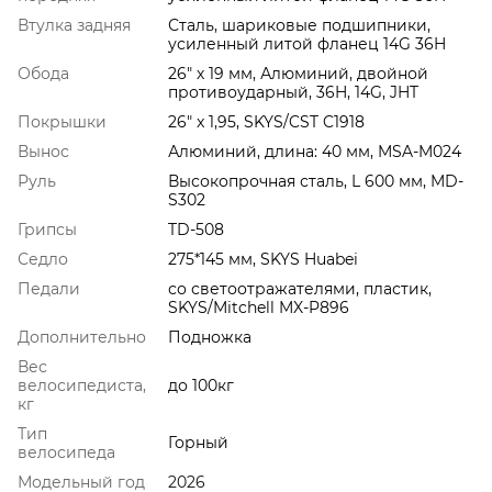
Втулка задняя
Сталь, шариковые подшипники,
усиленный литой фланец 14G 36H
Обода
26" х 19 мм, Алюминий, двойной
противоударный, 36H, 14G, JHT
Покрышки
26" x 1,95, SKYS/CST C1918
Вынос
Алюминий, длина: 40 мм, MSA-M024
Руль
Высокопрочная сталь, L 600 мм, MD-
S302
Грипсы
TD-508
Седло
275*145 мм, SKYS Huabei
Педали
со светоотражателями, пластик,
SKYS/Mitchell MX-P896
Дополнительно
Подножка
Вес
велосипедиста,
до 100кг
кг
Тип
Горный
велосипеда
Модельный год
2026