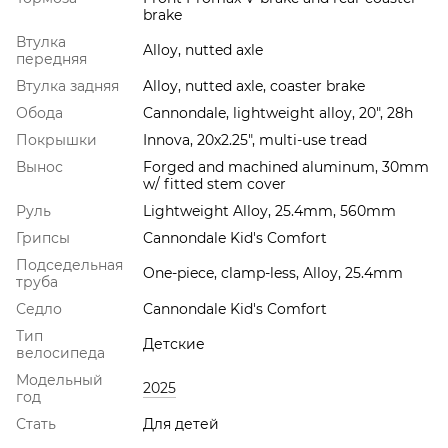
brake
Втулка
Alloy, nutted axle
передняя
Втулка задняя
Alloy, nutted axle, coaster brake
Обода
Cannondale, lightweight alloy, 20", 28h
Покрышки
Innova, 20x2.25", multi-use tread
Вынос
Forged and machined aluminum, 30mm
w/ fitted stem cover
Руль
Lightweight Alloy, 25.4mm, 560mm
Грипсы
Cannondale Kid's Comfort
Подседельная
One-piece, clamp-less, Alloy, 25.4mm
труба
Седло
Cannondale Kid's Comfort
Тип
Детские
велосипеда
Модельный
2025
год
Стать
Для детей