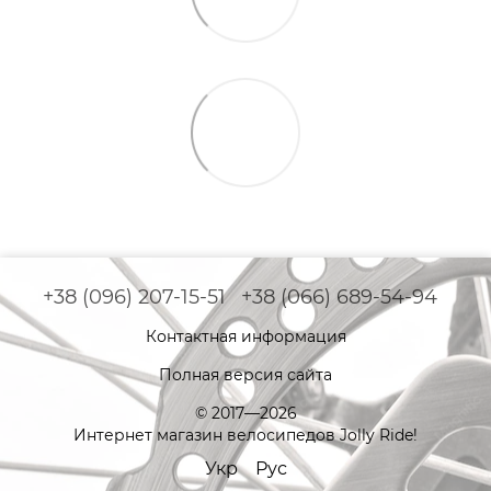
+38 (096) 207-15-51
+38 (066) 689-54-94
Контактная информация
Полная версия сайта
© 2017—2026
Интернет магазин велосипедов Jolly Ride!
Укр
Рус