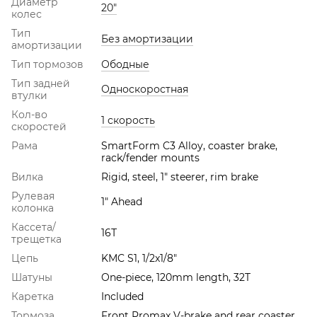
Диаметр
20"
колес
Тип
Без амортизации
амортизации
Тип тормозов
Ободные
Тип задней
Односкоростная
втулки
Кол-во
1 скорость
скоростей
Рама
SmartForm C3 Alloy, coaster brake,
rack/fender mounts
Вилка
Rigid, steel, 1" steerer, rim brake
Рулевая
1" Ahead
колонка
Кассета/
16Т
трещетка
Цепь
KMC S1, 1/2x1/8"
Шатуны
One-piece, 120mm length, 32T
Каретка
Included
Тормоза
Front Promax V-brake and rear coaster