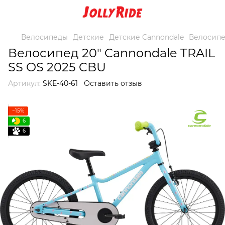
Велосипеды
Детские
Детские Cannondale
Велосипед
Велосипед 20" Cannondale TRAIL
SS OS 2025 CBU
Артикул:
SKE-40-61
Оставить отзыв
−15%
6
6