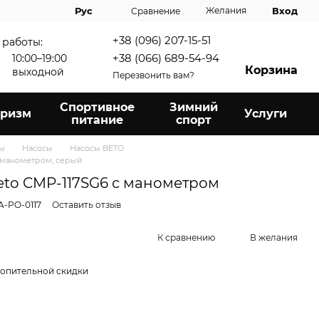
Вход
Рус
Желания
Сравнение
+38 (096) 207-15-51
 работы:
+38 (066) 689-54-94
10:00–19:00
Корзина
выходной
Перезвонить вам?
Спортивное
Зимний
уризм
Услуги
питание
спорт
ры
Насосы
Насосы BETO
 манометром, серый
to CMP-117SG6 с манометром
A-PO-0117
Оставить отзыв
К сравнению
В желания
опительной скидки