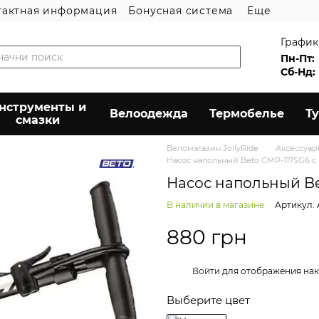
тактная информация
Бонусная система
Еще
График
Пн-Пт:
Сб-Нд:
нструменты и
Велоодежда
Термобелье
Т
смазки
Веломагазин JollyRide
Аксессуа
Насос напольный Beto CMP-117SG6 с
Насос напольный Be
В наличии в магазине
Артикул: 
880 грн
%
Войти
для отображения нак
Выберите цвет