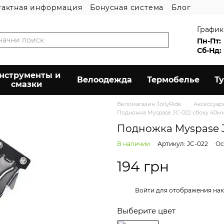
тактная информация
Бонусная система
Блог
График
Пн-Пт:
Сб-Нд:
нструменты и
Велоодежда
Термобелье
Т
смазки
Веломагазин JollyRide
Аксессуа
Подножка Myspase JC-022 сбоку 40мм
Подножка Myspase J
В наличии
Артикул: JC-022
Ос
194 грн
%
Войти
для отображения нак
Выберите цвет