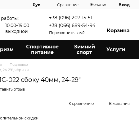
Вход
Рус
Желания
Сравнение
+38 (096) 207-15-51
 работы:
+38 (066) 689-54-94
10:00–19:00
Корзина
выходной
Перезвонить вам?
Спортивное
Зимний
уризм
Услуги
питание
спорт
ры
Подножки
, 24-29", чёрный
C-022 сбоку 40мм, 24-29"
тавить отзыв
К сравнению
В желания
опительной скидки