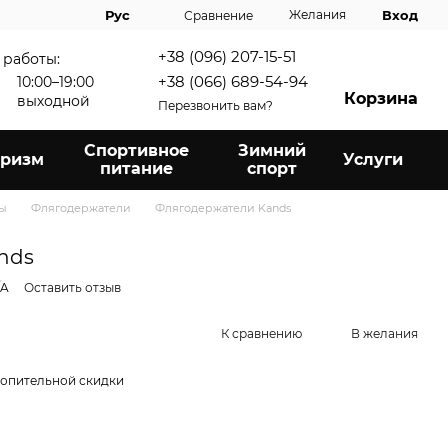
Вход
Рус
Желания
Сравнение
+38 (096) 207-15-51
 работы:
+38 (066) 689-54-94
10:00–19:00
Корзина
выходной
Перезвонить вам?
Спортивное
Зимний
уризм
Услуги
питание
спорт
ры
Флягодержатели
Флягодержатели Kands
nds
/A
Оставить отзыв
К сравнению
В желания
опительной скидки