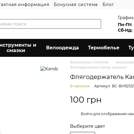
тактная информация
Бонусная система
Блог
График
Пн-Пт:
Сб-Нд:
нструменты и
Велоодежда
Термобелье
Т
смазки
Веломагазин JollyRide
Аксессуа
Флягодержатель Kands, красный
Флягодержатель Ka
В наличии
Артикул: BC-BH9253
100 грн
%
Войти
для отображения нак
Выберите цвет