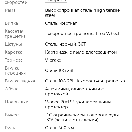
скоростей
Рама
Высокопрочная сталь "High tensile
steel"
Вилка
Сталь, жесткая
Кассета/
1 скоростная трещотка Free Wheel
трещетка
Шатуны
Сталь, черный, 36Т
Каретка
Картридж, с пыле-влагозащитой
Тормоза
V-brake
Втулка
Сталь 10G 28H
передняя
Втулка задняя
Сталь 10G 28H 1скоростная трещотка
Обода
Алюминий, одностенный с
проточкой
Покрышки
Wanda 20x1,95 универсальный
протектор
Вынос
1" С ограничением поворота руля
130° (защита от падения)
Руль
Сталь 560 мм