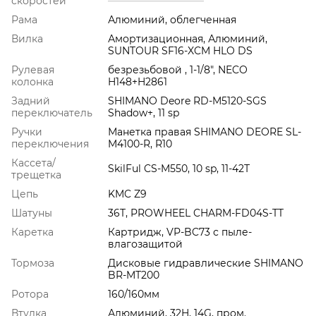
скоростей
Рама
Алюминий, облегченная
Вилка
Амортизационная, Алюминий,
SUNTOUR SF16-XCM HLO DS
Рулевая
безрезьбовой , 1-1/8", NECO
колонка
H148+H2861
Задний
SHIMANO Deore RD-M5120-SGS
переключатель
Shadow+, 11 sp
Ручки
Манетка правая SHIMANO DEORE SL-
переключения
M4100-R, R10
Кассета/
SkilFul CS-M550, 10 sp, 11-42Т
трещетка
Цепь
KMC Z9
Шатуны
36T, PROWHEEL CHARM-FD04S-TT
Каретка
Картридж, VP-BC73 с пыле-
влагозащитой
Тормоза
Дисковые гидравлические SHIMANO
BR-MT200
Ротора
160/160мм
Втулка
Алюминий, 32H, 14G, пром.