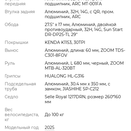
передняя
подшипник, ARC MT-001FA
Втулка задняя
Алюминий, 32H, 14G, с QR, пром.
подшипник, ARC
Обода
27.5" х 17 мм, Алюминий, двойной
противоударный, 32H, 14G, Sun Start
DR-DP25-TL 29"
Покрышки
KENDA K1153, 30TPI
Вынос
Алюминий, длина: 60 мм, ZOOM TDS-
C301-8FOV
Руль
Алюминий, L 680 мм, черный, ZOOM
MTB-AL-320BT
Грипсы
HUALONG HL-G316
Подседельная
Алюминий, 30.4 мм х 350 мм, с
труба
замком, JIASHIHE SP-C212
Седло
Selle Royal 1217DRN, розмер 260*160
мм
Вес
велосипедиста,
До 100 кг
кг
Модельный год
2025