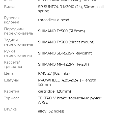
Вилка
SR SUNTOUR M3010 (24), 50mm, coil
spring
Рулевая
threadless a-head
колонка
Передний
SHIMANO TY500 (31.8mm)
переключатель
Задний
SHIMANO TY300 (direct mount)
переключатель
Ручки
SHIMANO SL-RS35-7 Revoshift
переключения
Кассета/
SHIMANO MF-TZ21-7 (14-28T)
трещетка
Цепь
KMC Z7 (102 links)
Шатуны
PROWHEEL (42x34x24T) - length
152mm
Каретка
cartridge (120mm)
Тормоза
TEKTRO V-brake, тормозные ручки:
APSE
Втулка
alloy (32 holes)