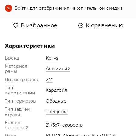
Войти
для отображения накопительной скидки
%
В избранное
К сравнению
Характеристики
Бренд
Kellys
Материал
Алюминий
рамы
Диаметр колес
24"
Тип
Хардтейл
амортизации
Тип тормозов
Ободные
Тип задней
Трещотка
втулки
Кол-во
21 (3х7) скорость
скоростей
Рама
KELLYS Aluminium alloy MTB 24