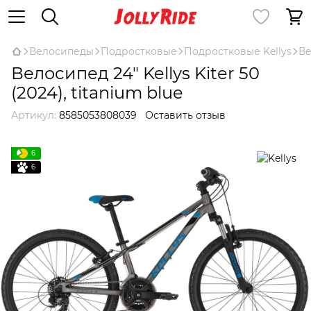
Велосипеды
Подростковые
Подростковые Kellys
Ве
Велосипед 24" Kellys Kiter 50
(2024), titanium blue
Артикул:
8585053808039
Оставить отзыв
6
6