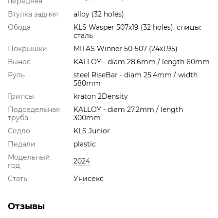
передняя
Втулка задняя
alloy (32 holes)
Обода
KLS Wasper 507x19 (32 holes), спицы:
сталь
Покрышки
MITAS Winner 50-507 (24x1.95)
Вынос
KALLOY - diam 28.6mm / length 60mm
Руль
steel RiseBar - diam 25.4mm / width
580mm
Грипсы
kraton 2Density
Подседельная
KALLOY - diam 27.2mm / length
труба
300mm
Седло
KLS Junior
Педали
plastic
Модельный
2024
год
Стать
Унисекс
Отзывы